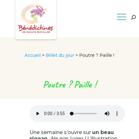
Accueil
>
Billet du jour
>
Poutre ? Paille !
Poutre ? Paille !
Une semaine s’ouvre sur
un beau
slogan
:
Ne pas juger !
L’illustration