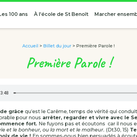
Les 100 ans
À l’école de St Benoît
Marcher ensemb
Accueil
>
Billet du jour
>
Première Parole !
Première Parole !
de grâce
qu’est le Carême, temps de vérité qui conduit à
orable pour nous
arrêter, regarder et vivre avec le 
ommence fort.
Ne fuyons pas et écoutons car il nous 
 vie et le bonheur, ou la mort et le malheur.
(Dt30, 15)
Te
hoix de vie !
En sommes-nous bien persuadés à écoute