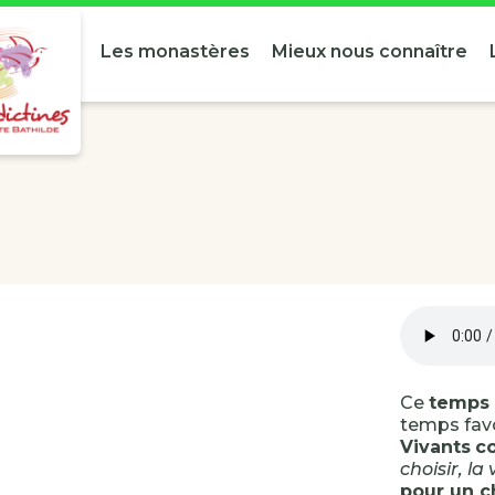
Les monastères
Mieux nous connaître
Ce
temps 
temps fav
Vivants
c
choisir, la
pour un c