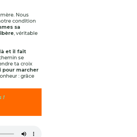
chimère. Nous
notre condition
mmes sa
libère
, véritable
à et il fait
 chemin se
endre ta croix
ui pour marcher
bonheur : grâce
 !