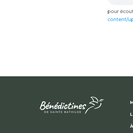
pour écoute
content/u
M
L
À