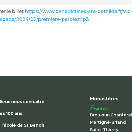
r le billet
https://www.benedictines-ste-bathilde.fr/wp
ploads/2024/02/premiere-parole.mp3
Monastères
ieux nous connaître
France
es 100 ans
Brou-sur-Chantere
Martigné-Briand
 l’école de St Benoît
Saint-Thierry