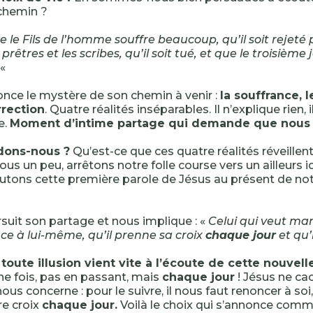
chemin ?
ue le Fils de l’homme souffre beaucoup, qu’il soit rejeté 
prêtres et les scribes, qu’il soit tué, et que le troisième jo
«
nce le mystère de son chemin à venir :
la souffrance, l
rrection
. Quatre réalités inséparables. Il n’explique rien,
e.
Moment d’intime partage qui demande que nous n
dons-nous ?
Qu’est-ce que ces quatre réalités réveillent
us un peu, arrêtons notre folle course vers un ailleurs id
utons cette première parole de Jésus au présent de notr
suit son partage et nous implique : «
Celui qui veut mar
nce à lui-même, qu’il prenne sa croix
chaque jour
et qu’
 toute illusion vient vite à l’écoute de cette nouvell
une fois, pas en passant, mais
chaque jour
! Jésus ne ca
nous concerne : pour le suivre, il nous faut renoncer à soi
re croix
chaque jour.
Voilà le choix qui s’annonce comme