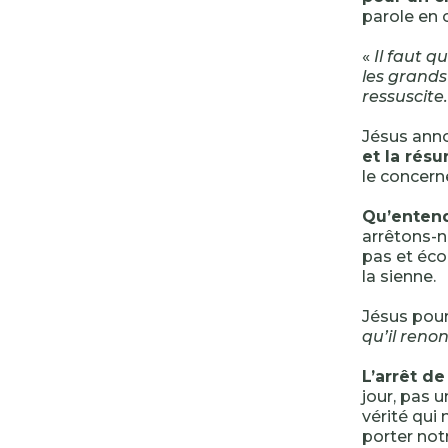
parole en 
«
Il faut q
les grands 
ressuscite.
Jésus anno
et la résu
le concern
Qu’enten
arrêtons-no
pas et éco
la sienne.
Jésus pour
qu’il reno
L’arrêt de
jour, pas 
vérité qui 
porter not