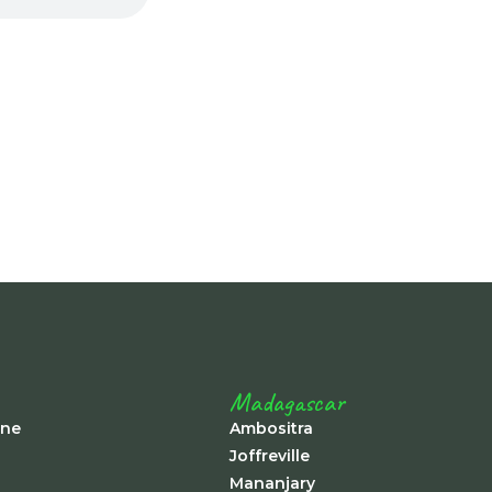
-
Madagascar
ine
Ambositra
Joffreville
Mananjary