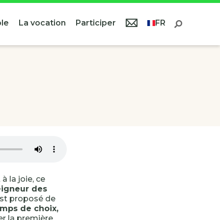
le
La vocation
Participer
FR
 la joie, ce
Seigneur des
est proposé de
mps de choix,
r la première