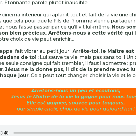
. Etonnante parole plutôt inaudible.
 cinéma intérieur qui aplanit tout et fait de la vie une 
s que cela pour que le Fils de l’homme vienne partager 
 nous fasse passer par ce qu’il vit lui-même.
Nous so
son bien précieux. Arrêtons-nous à cette vérité qui 
tre choix de vie peut enrichir…
’appel fait vibrer au petit jour :
Arrête-toi, le Maître est l
-dedans de toi
: Lui sauve ta vie, mais pas sans toi ! Un
e seule consigne qui fait trembler, il faut l’admettre : pr
r.
Jésus ne la donne pas, il dit de la prendre avec l
chaque jour
. Cela peut tout changer, choisir la vie et le 
Arrêt
o
ns-nous un peu et écoutons,
Jésus le Maître de la vie la gagne pour nous tous
Elle est gagnée, sauvée pour toujours,
par simple choix, choix de vie pour aujourd’hui !