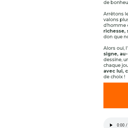
de bonheur
Arrêtons le
valons plu
d’homme et
richesse, 
don que no
Alors oui, l
signe, au
dessine, un
chaque jou
avec lui, 
de choix !