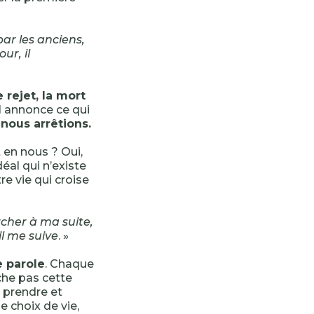
par les anciens,
ur, il
e rejet, la mort
 il annonce ce qui
ous arrêtions.
 en nous ? Oui,
éal qui n’existe
e vie qui croise
cher à ma suite,
il me suive
. »
e parole
. Chaque
che pas cette
, prendre et
 choix de vie,