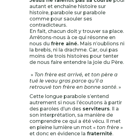
Jésus ne ralentit pas sa course
pour
autant et enchaîne histoire sur
histoire, parabole sur parabole
comme pour saouler ses
contradicteurs.
En fait, chacun doit y trouver sa place.
Arrêtons-nous à ce qui résonne en
nous du
frère aîné.
Mais n’oublions ni
la brebis, ni la drachme. Car, oui pas
moins de trois histoires pour tenter
de nous faire entendre la joie du Père.
»
Ton frère est arrivé, et ton père a
tué le veau gras parce qu’il a
retrouvé ton frère en bonne santé
. »
Cette longue parabole s’entend
autrement si nous l’écoutons à partir
des paroles d’un des
serviteurs
. Il a
son interprétation, sa manière de
comprendre ce qui a été vécu. Il met
en pleine lumière un mot «
ton frère
»
et donc en évidence la
fraternité
.