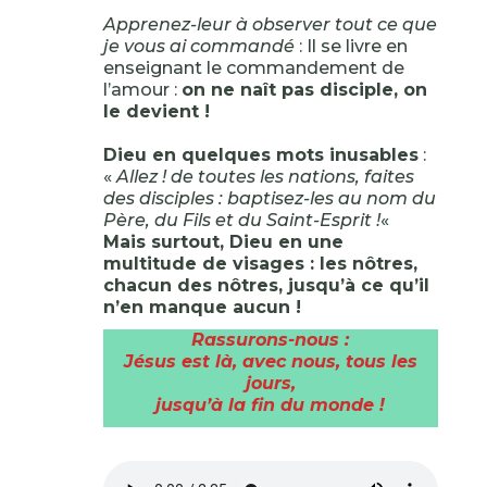
Apprenez-leur à observer tout ce que
je vous ai commandé
: Il se livre en
enseignant le commandement de
l’amour :
on ne naît pas disciple, on
le devient !
Dieu en quelques mots inusables
:
«
Allez ! de toutes les nations, faites
des disciples : baptisez-les au nom du
Père, du Fils et du Saint-Esprit !
«
Mais surtout, Dieu en une
multitude de visages : les nôtres,
chacun des nôtres, jusqu’à ce qu’il
n’en manque aucun !
Rassurons-nous :
Jésus est là, avec nous, tous les
jours,
jusqu’à la fin du monde !