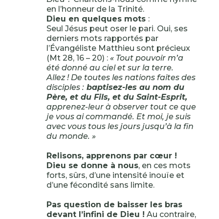
en l’honneur de la Trinité.
Dieu en quelques mots
:
Seul Jésus peut oser le pari. Oui, ses
derniers mots rapportés par
l’Évangéliste Matthieu sont précieux
(Mt 28, 16 – 20) :
« Tout pouvoir m’a
été donné au ciel et sur la terre.
Allez ! De toutes les nations faites des
disciples :
baptisez-les au nom du
Père, et du Fils, et du Saint-Esprit,
apprenez-leur à observer tout ce que
je vous ai commandé. Et moi, je suis
avec vous tous les jours jusqu’à la fin
du monde. »
Relisons, apprenons par cœur !
Dieu se donne à nous
, en ces mots
forts, sûrs, d’une intensité inouïe et
d’une fécondité sans limite.
Pas question de baisser les bras
devant l’infini de Dieu !
Au contraire,