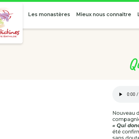
Les monastères
Mieux nous connaître
Qu
Nouveau d
compagnie 
« Qui don
été confir
sans doute