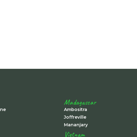
-
Madagascar
ine
Ambositra
Joffreville
Mananjary
Vietnam