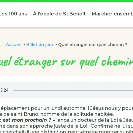
Les 100 ans
À l’école de St Benoît
Marcher ensemb
Accueil
>
Billet du jour
>
Quel étranger sur quel chemin ?
el étranger sur quel chemi
éplacement pour un lundi automnal ! Jésus nous y pou
de saint Bruno, homme de la solitude habitée.
c est mon prochain ? »
lance un docteur de la Loi à Jés
mé dans son approche juste de la Loi . Confirmé ne lui su
 cherchait-il une distinction, peut-être se montrer supéri