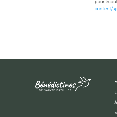
pour écoute
content/u
M
L
À
M