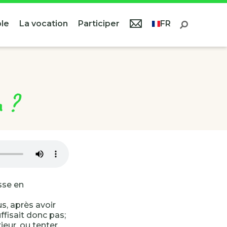
le
La vocation
Participer
FR
n ?
sse en
us, après avoir
ffisait donc pas;
eur, ou tenter,