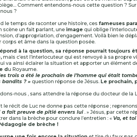
 piège… Comment entendons-nous cette question ? Sur 
-nous ?
d le temps de raconter une histoire, ces
fameuses par
 scène un fait parlant, une
image
qui oblige l’interlocut
ion, d’appropriation, d’engagement. Voilà bien le dép
r corps et âme dans la question posée.
épond à la question, sa réponse pourrait toujours ê
,
mais c’est l’interlocuteur qui est renvoyé à sa propre v
i va ainsi éclairer la situation et apporter un élément de
e d
u Royaume.
es trois a été le prochain de l’homme qui était tombé
 bandits ? »
question réponse de Jésus.
Le prochain, p
ons-nous , sans attendre la réponse du docteur de la L
t le récit de Luc ne donne pas cette réponse ; reprenons 
 a fait preuve de pitié envers lui
. » Jésus, par cette 
ltrer dans la brèche pour conclure l’entretien : «
Va, et toi
Pédagogie de brèche !
ourne une fois encore la situation
et tire du faux pas 