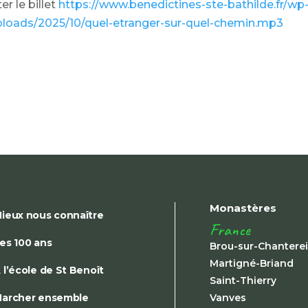
r le billet
https://www.benedictines-ste-bathilde.fr/wp
ploads/2025/10/quel-etranger-sur-quel-chemin.mp3
Monastères
ieux nous connaître
France
es 100 ans
Brou-sur-Chantere
Martigné-Briand
 l’école de St Benoît
Saint-Thierry
archer ensemble
Vanves