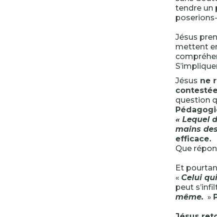
tendre un
poserions
Jésus pren
mettent en
compréhens
S’implique
Jésus
ne r
contestée
question qu
Pédagogi
« Lequel d
mains des
efficace.
Que répond
Et pourtan
«
Celui qui
peut s’infi
même.
»
Jésus ret