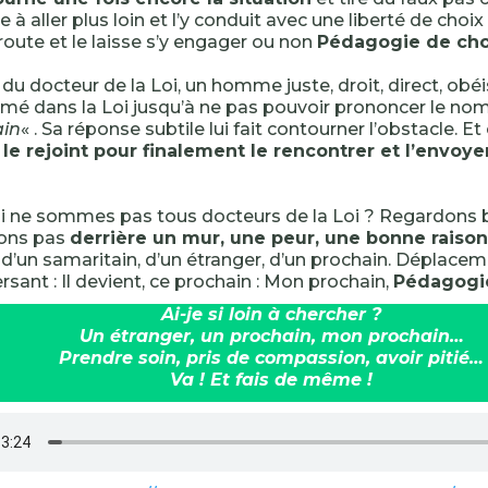
vite à aller plus loin et l’y conduit avec une liberté de choix to
route et le laisse s’y engager ou non
Pédagogie de choi
du docteur de la Loi, un homme juste, droit, direct, obéis
mé dans la Loi jusqu’à ne pas pouvoir prononcer le no
ain
« . Sa réponse subtile lui fait contourner l’obstacle. Et 
le rejoint pour finalement le rencontrer et l’envoyer
i ne sommes pas tous docteurs de la Loi ? Regardons b
ons pas
derrière un mur, une peur, une bonne raison
d’un samaritain, d’un étranger, d’un prochain. Déplace
rsant : Il devient, ce prochain : Mon prochain,
Pédagogie 
Ai-je si loin à chercher ?
Un étranger, un prochain, mon prochain…
Prendre soin, pris de compassion, avoir pitié…
Va ! Et fais de même !