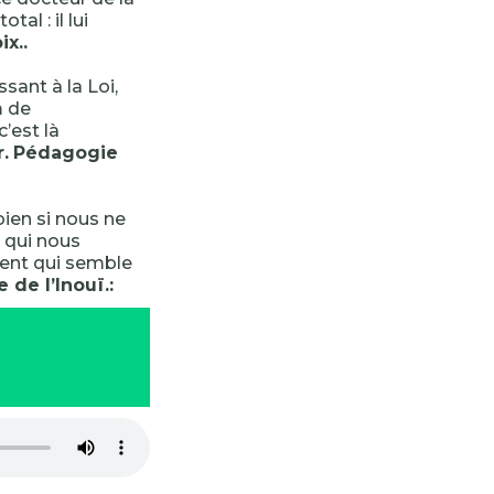
tal : il lui
x..
sant à la Loi,
m de
c’est là
.
Pédagogie
ien si nous ne
qui nous
ment qui semble
de l’Inouï.: