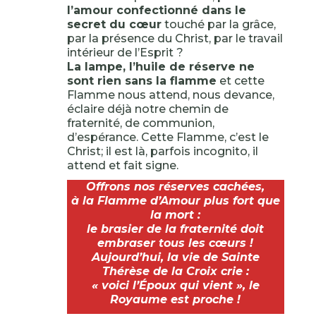
l’amour confectionné dans le
secret du cœur
touché par la grâce,
par la présence du Christ, par le travail
intérieur de l’Esprit ?
La lampe, l’huile de réserve ne
sont rien sans la flamme
et cette
Flamme nous attend, nous devance,
éclaire déjà notre chemin de
fraternité, de communion,
d’espérance. Cette Flamme, c’est le
Christ; il est là, parfois incognito, il
attend et fait signe.
Offrons nos réserves cachées,
à la Flamme d’Amour plus fort que
la mort :
le brasier de la fraternité doit
embraser tous les cœurs !
Aujourd’hui, la vie de Sainte
Thérèse de la Croix crie :
« voici l’Époux qui vient », le
Royaume est proche !