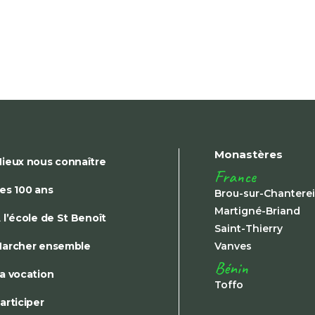
Monastères
ieux nous connaître
France
es 100 ans
Brou-sur-Chantere
Martigné-Briand
 l’école de St Benoît
Saint-Thierry
archer ensemble
Vanves
Bénin
a vocation
Toffo
articiper