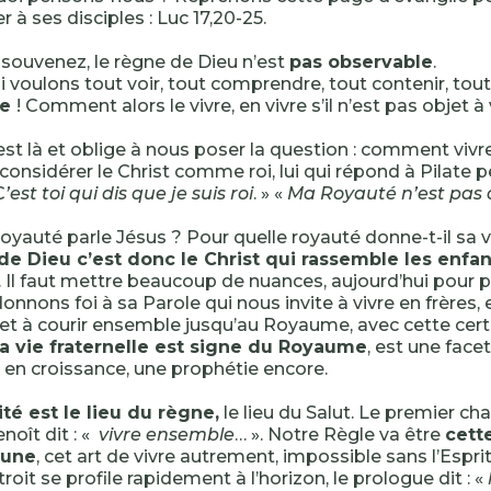
r à ses disciples : Luc 17,20-25.
souvenez, le règne de Dieu n’est
pas observable
.
i voulons tout voir, tout comprendre, tout contenir, tout
le
! Comment alors le vivre, en vivre s’il n’est pas objet à 
est là et oblige à nous poser la question : comment vivr
nsidérer le Christ comme roi, lui qui répond à Pilate 
C
’est toi qui dis que je suis roi
. » «
Ma Royauté n’est pas
royauté parle Jésus ? Pour quelle royauté donne-t-il sa v
de Dieu c’est donc le Christ qui rassemble les enfa
. Il faut mettre beaucoup de nuances, aujourd’hui pour p
donnons foi à sa Parole qui nous invite à vivre en frères,
 et à courir ensemble jusqu’au Royaume, avec cette cer
la vie fraternelle est signe du Royaume
, est une fac
 en croissance, une prophétie encore.
ité est le lieu du règne,
le lieu du Salut. Le premier ch
noît dit : «
vivre ensemble
… ». Notre Règle va être
cett
mune
, cet art de vivre autrement, impossible sans l’Esprit
oit se profile rapidement à l’horizon, le prologue dit : «