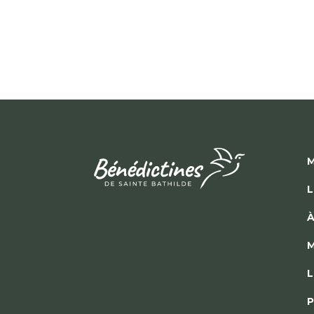
M
L
À
M
L
P