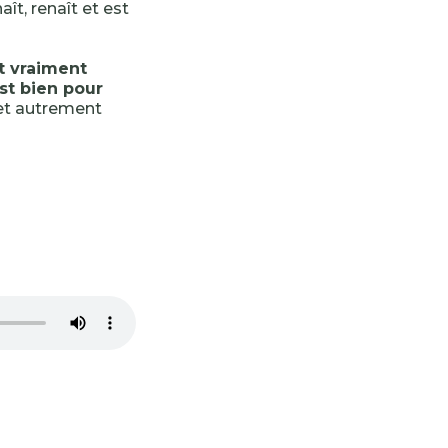
aît, renaît et est
t vraiment
est bien pour
cet autrement
-