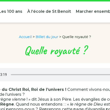
Les 100 ans
À l’école de St Benoît
Marcher ensemb
Accueil
>
Billet du jour
>
Quelle royauté ?
Quelle royauté ?
u Christ Roi, Roi de l’univers !
Comment vivons-nou
de l’univers ?
règne vienne
! » dit Jésus à son Père. Les évangiles de c
u
Règne
. Quand nous entendons : : «
le règne de Dieu est
quoi pensons-nous ? Reprenons cette page d’évangile p