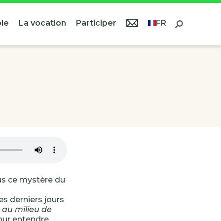
le
La vocation
Participer
FR
s ce mystère du
es derniers jours
 au milieu de
our entendre