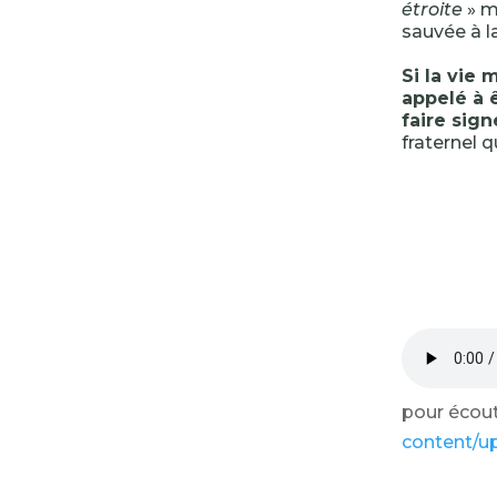
étroite
» m
sauvée à la
Si la vie
appelé à ê
faire sig
fraternel q
pour écoute
content/u