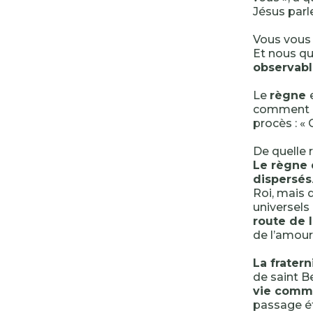
Jésus parle
Vous vous 
Et nous qu
observab
Le
règne
comment co
procès : « 
De quelle 
Le règne 
dispersés
Roi, mais 
universels
route de 
de l’amour
La fratern
de saint Be
vie com
passage étr