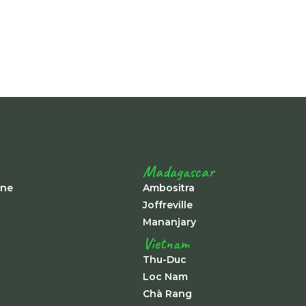
Madagascar
ine
Ambositra
Joffreville
Mananjary
Vietnam
Thu-Duc
Loc Nam
Chà Rang