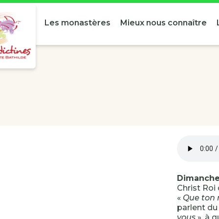
Les monastères
Mieux nous connaître
Dimanche d
Christ Roi 
«
Que ton 
parlent d
vous
», à 