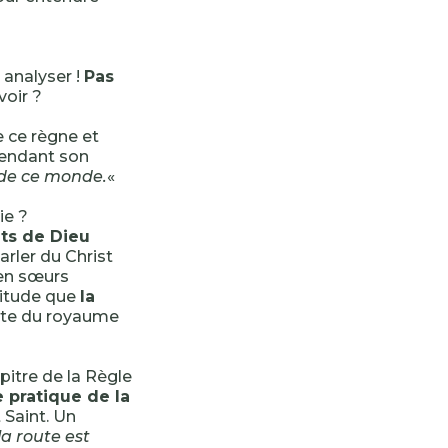
 analyser !
Pas
voir ?
e ce règne et
pendant son
 de ce monde.
«
ie ?
nts de Dieu
arler du Christ
 en sœurs
titude que
la
ette du royaume
apitre de la Règle
e pratique de la
 Saint. Un
la route est