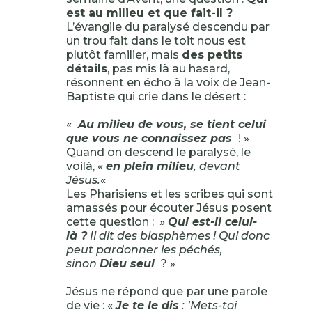
est au milieu et que fait-il ?
L’évangile du paralysé descendu par
un trou fait dans le toit nous est
plutôt familier, mais
des petits
détails
, pas mis là au hasard,
résonnent en écho à la voix de Jean-
Baptiste qui crie dans le désert :
«
Au milieu de vous, se tient celui
que vous ne connaissez pas
! »
Quand on descend le paralysé, le
voilà, «
en plein milieu
, devant
Jésus.
«
Les Pharisiens et les scribes qui sont
amassés pour écouter Jésus posent
cette question : »
Qui est-il celui-
là ?
Il dit des blasphèmes ! Qui donc
peut pardonner les péchés,
sinon
Dieu seul
? »
Jésus ne répond que par une parole
de vie : «
Je te le dis
: ’Mets-toi