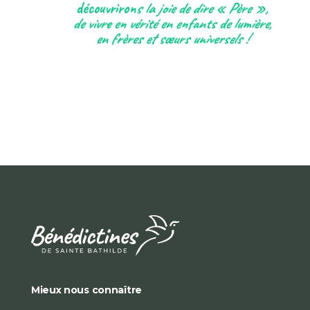
découvriron
s la joie de dire « Père »,
de vivre en vérité en enfants de lumière,
en frères et sœurs universels !
Mieux nous connaître