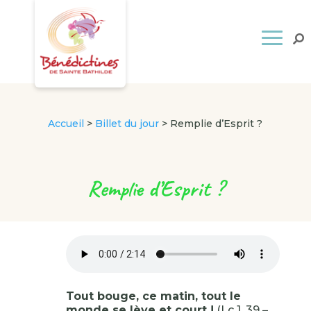
Accueil
>
Billet du jour
>
Remplie d’Esprit ?
Remplie d’Esprit ?
Tout bouge, ce matin, tout le
monde se lève et court !
(Lc 1, 39 –