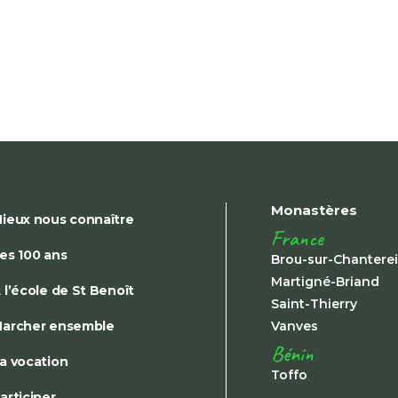
Monastères
ieux nous connaître
France
es 100 ans
Brou-sur-Chantere
Martigné-Briand
 l’école de St Benoît
Saint-Thierry
archer ensemble
Vanves
Bénin
a vocation
Toffo
articiper