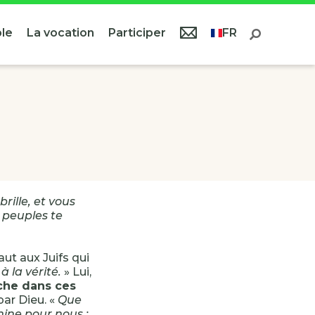
le
La vocation
Participer
FR
rille, et vous
s peuples te
aut aux Juifs qui
 la vérité.
» Lui,
ache dans ces
ar Dieu. «
Que
mine pour nous ;