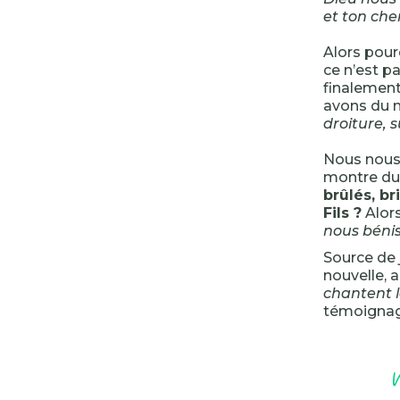
et ton che
Alors pour
ce n’est pa
finalement
avons du m
droiture, s
Nous nous 
montre du 
brûlés, br
Fils ?
Alors
nous bénis
Source de 
nouvelle, 
chantent l
témoignage
V