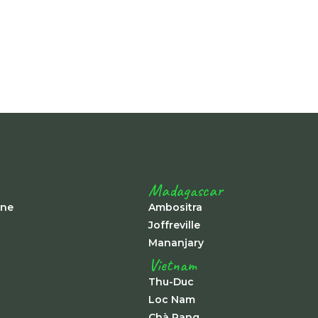
Madagascar
ine
Ambositra
Joffreville
Mananjary
Vietnam
Thu-Duc
Loc Nam
Chà Rang