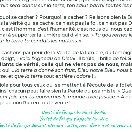
min sera connu sur la terre, ton salut parmi toutes les 
quoi se cacher ? Pourquoi la cacher ? Relisons bien la B
s la vérité qui se cache, ce n’est pas la foi, ce n’est pas 
 c’est l’homme, c’est l’humanité, c’est nous qui nous ca
al à supporter la lumière qui divinise. »
Tu gouvernes l
ur la terre tu conduis les nations
. »
cachons par peur de la Vérité, de la lumière, du témoig
doigt, «
voici l’Agneau de Dieu
« . Il brûle, il brille de foi.
S
illants de vérité, celle qui ne vient pas de nous, ma
 oui, «
la terre a donné son fruit, Dieu notre Dieu nous 
se, et que la terre tout entière l’adore
! »
joie pour tous ceux qui se mettent à l’écoute de la foi e
ainsi chacun peut faire sien la Parole du psalmiste »
Que 
eur joie, car tu gouvernes le monde avec justice.
» A no
 aujourd’hui en toute vérité !
Vérité de foi qui brûle et brille,
Vérité de foi qui s’appelle lumière,
érité de foi qui devient chemin : astiquons donc nos cuivres in