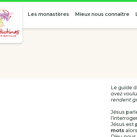
Les monastères
Mieux nous connaître
Le guide du
avez voulu
rendent g
Jésus parl
l’interroge
Jésus est 
mots
alor
Dieu nous 