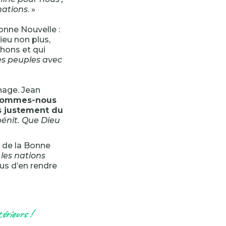
nations
. »
onne Nouvelle :
Dieu non plus,
chons et qui
es peuples avec
nage. Jean
ommes-nous
is justement du
bénit. Que Dieu
t de la Bonne
les nations
us d’en rendre
t
érieurs !