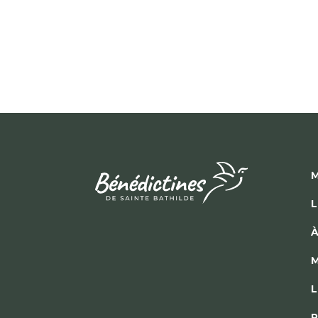
M
L
À
M
L
P