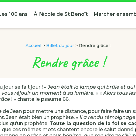
Les 100 ans
À l’école de St Benoît
Marcher ensemb
Accueil
>
Billet du jour
>
Rendre grâce !
Rendre grâce !
 jour se fait jour ! «
Jean était la lampe qui brûle et qui b
 vous réjouir un moment à sa lumière.
» «
Alors tous le
râce
! » chante le psaume 66.
e de Jean pour mettre une distance, pour faire faire un s
nt. Jean était bien un prophète. «
Il a rendu témoignage à
plus qu’un prophète.
Toute la question de la foi se c
s que ces mêmes mots chantent encore le salut donné p
prenne en grâce et nous bénisse, que son visage s’illu