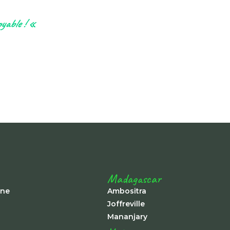
oyable ! «
Madagascar
ine
Ambositra
Joffreville
Mananjary