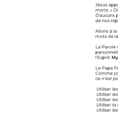
Jésus appe
morts
. » 
D’aucuns p
de nos ré
Allons à la
mots de la 
La Parole v
personnelle
l’Esprit.
My
Le Pape Fr
Comme ça t
ce n’est p
Utiliser le
Utiliser le
Utiliser le
Utiliser la
Utiliser le