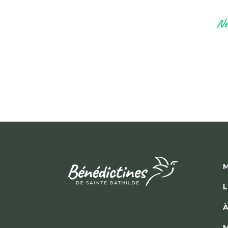
Ne 
M
L
À
M