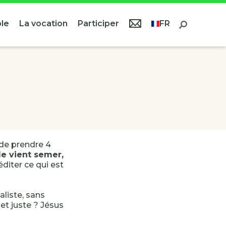
le
La vocation
Participer
FR
t de prendre 4
e vient semer,
diter ce qui est
liste, sans
et juste ? Jésus