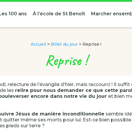
Les 100 ans
À l’école de St Benoît
Marcher ensemb
Accueil
>
Billet du jour
>
Reprise !
Reprise !
di, relecture de l’évangile d’hier, mais raccourci ! Il suffi
 de les
relire pour nous demander ce que cette parol
 bouleverser encore dans notre vie du jour
et bien mé
 suivre Jésus de manière inconditionnelle
semble idéa
ut quitter même ses morts pour lui. Est-ce bien possible 
 les pieds sur terre ?