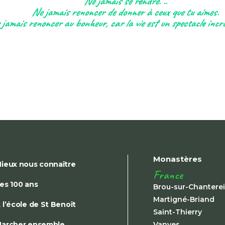
Ne jamais se rendre. ..
Ne jamais renoncer de donner à ceux que tu aimes.
jamais renoncer au bonheur, car la vie est un spectacle incr
Monastères
ieux nous connaître
France
es 100 ans
Brou-sur-Chantere
Martigné-Briand
 l’école de St Benoît
Saint-Thierry
archer ensemble
Vanves