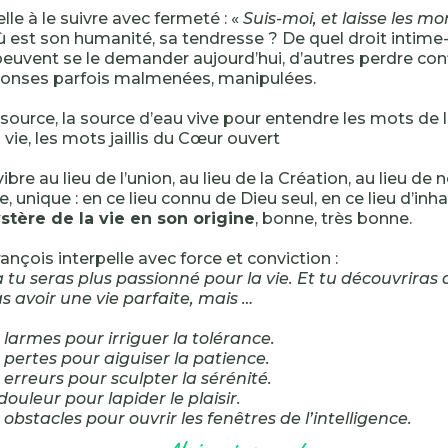
lle à le suivre avec fermeté : «
Suis-moi, et laisse les mo
Où est son humanité, sa tendresse ? De quel droit intime-t
euvent se le demander aujourd’hui, d’autres perdre con
ponses parfois malmenées, manipulées.
 source, la source d’eau vive pour entendre les mots de la
vie, les mots jaillis du Cœur ouvert
ibre au lieu de l’union, au lieu de la Création, au lieu de
, unique : en ce lieu connu de Dieu seul, en ce lieu d’inh
stère de la vie en son origine
, bonne, très bonne.
ançois interpelle avec force et conviction :
u seras plus passionné pour la vie. Et tu découvriras
as avoir une vie parfaite, mais …
s larmes pour irriguer la tolérance.
s pertes pour aiguiser la patience.
s erreurs pour sculpter la sérénité.
 douleur pour lapider le plaisir.
s obstacles pour ouvrir les fenêtres de l’intelligence.