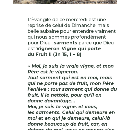
L’Évangile de ce mercredi est une
reprise de celui de Dimanche, mais
belle aubaine pour entendre vraiment
qui nous sommes profondément
pour Dieu :
sarments
parce que Dieu
est
Vigneron
,
Vigne qui porte
du Fruit !! (Jn 15, 1 – 8)
« Moi, je suis la vraie vigne, et mon
Père est le vigneron.
Tout
sarment
qui est en moi, mais
qui ne porte pas de fruit, mon Père
l’enlève ; tout sarment qui donne du
fruit, il le nettoie, pour qu’il en
donne davantage…
Moi, je suis la vigne, et vous,
les
sarments
. Celui qui demeure en
moi et en qui je demeure, celui-là
donne beaucoup de fruit, car, en
dehors de moi, vous ne pouvez rien