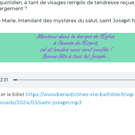
quotidien, à tant de visages remplis de tendresse reçue,
largement ?
 Marie, Intendant des mystères du salut, saint Joseph fai
Montons dans la barque de l’Église
à l’écoute de l’Esprit,
sel et lumière nous sont confiés !
Bonne fête à tous les Joseph…
r le billet
https://www.benedictines-ste-bathilde.fr/wp
ploads/2024/03/saint-joseph.mp3