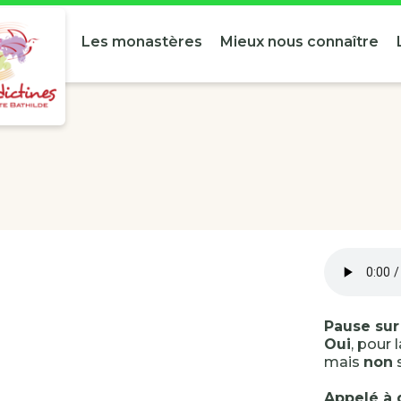
Les monastères
Mieux nous connaître
Pause sur
Oui
, pour 
mais
non
s
Appelé à 