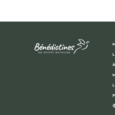
M
L
À
M
L
P