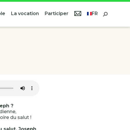
le
La vocation
Participer
FR
seph ?
idienne,
oire du salut !
u salut, Joseph