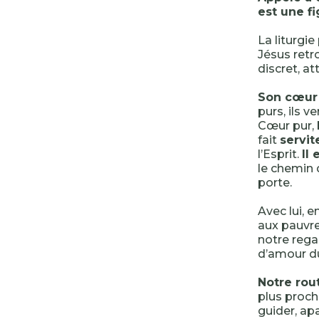
est une fi
La liturgi
Jésus retr
discret, at
Son cœur 
purs, ils ve
Cœur pur, 
fait
servit
l’Esprit.
Il
le chemin 
porte.
Avec lui, e
aux pauvre
notre rega
d’amour du
Notre rou
plus proch
guider, ap