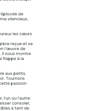
l’épisode de
me silencieux,
eureux les cœurs
grâce reçue et se
ion l’œuvre de
i
. il nous montre
 frappe à la
le aux petits,
oir. Tournons
cette passion
r, l’un ou l’autre
aisser consoler,
ibles à tant de