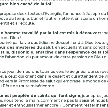
gure bien caché de la foi !
e propose deux textes d’Evangile, l’annonce à Joseph ou 
ouvé au temple. L’un et l’autre mettent en scène un hom
tentif et à l’écoute.
d’homme travaillé par la foi est mis à découvert
: h
rront Dieu !
buriné par la vie quotidienne, Joseph rend à Dieu toute 
eur des mystères du salut
, en accueillant sans condit
 est là, disponible, enraciné dans l’espérance de la fo
de l’abandon, du pur amour, de cette passion de Dieu qui
n ce jour, demeurons tournés vers le Seigneur qui se révè
s, à ceux qui crient dans le désert et qui attendent de v
rd vers la Promesse de salut qui embrase le monde de 
 Père de toute miséricorde.
te est peuplée de saints qui font signe
, jour après jou
e, nous tend la main, comment ne pas la saisir et nous l
aiser et enthousiasmer encore ? Comment rester insens