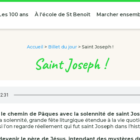
Les 100 ans
À l’école de St Benoît
Marcher ensemb
Accueil
>
Billet du jour
>
Saint Joseph !
Saint Joseph !
 le chemin de Pâques avec la solennité de saint Jo
la solennité, grande fête liturgique étendue à la vie quot
i l’on regarde réellement qui fut saint Joseph dans l’hist
devenir le père de Jésus, intendant des mystères d