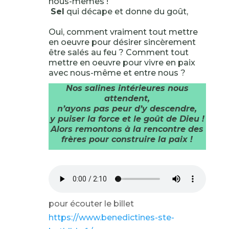
nous-mêmes !
Sel
qui décape et donne du goût,
Oui, comment vraiment tout mettre
en oeuvre pour désirer sincèrement
être salés au feu ? Comment tout
mettre en oeuvre pour vivre en paix
avec nous-même et entre nous ?
Nos salines intérieures nous
attendent,
n’ayons pas peur d’y descendre,
y puiser la force et le goût de Dieu !
Alors remontons à la rencontre des
frères pour construire la paix !
pour écouter le billet
https://www.benedictines-ste-