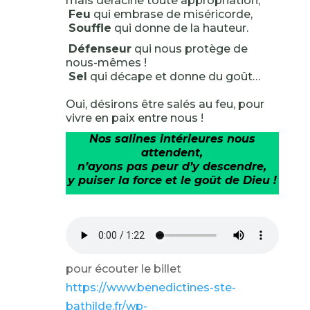
mais déracine toute appropriation,
Feu
qui embrase de miséricorde,
Souffle
qui donne de la hauteur.
Défenseur
qui nous protège de
nous-mêmes !
Sel
qui décape et donne du goût…
Oui, désirons être salés au feu, pour
vivre en paix entre nous !
Nos salines intérieures nous
attendent,
n’ayons pas peur d’y descendre,
y puiser la force et le goût de Dieu !
pour écouter le billet
https://www.benedictines-ste-
bathilde.fr/wp-