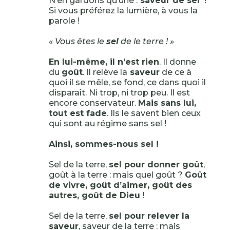
N’en gardons qu’une :
saveur de sel
!
Si vous préférez la lumière, à vous la
parole !
« Vous êtes le
sel
de le terre ! »
En lui-même, il n’est rien
. Il donne
du
goût
. Il relève la
saveur
de ce à
quoi il se mêle, se fond, ce dans quoi il
disparaît. Ni trop, ni trop peu. Il est
encore conservateur.
Mais sans lui,
tout est fade
. Ils le savent bien ceux
qui sont au régime sans sel !
Ainsi, sommes-nous sel !
Sel de la terre,
sel pour donner goût
,
goût à la terre : mais quel goût ?
Goût
de vivre, goût d’aimer, goût des
autres, goût de Dieu
!
Sel de la terre,
sel pour relever la
saveur
, saveur de la terre : mais