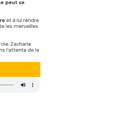
ne peut se
re
et à lui rendre
te les merveilles
ole. Zacharie
ns l’attente de la
-