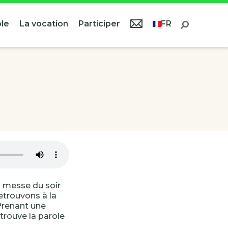
le
La vocation
Participer
FR
a messe du soir
etrouvons à la
 Prenant une
etrouve la parole