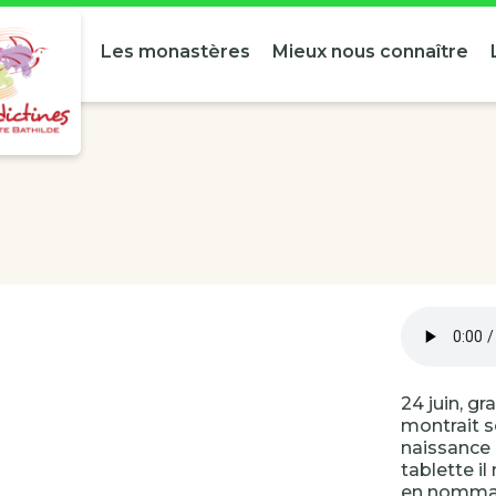
Les monastères
Mieux nous connaître
24 juin, g
montrait s
naissance 
tablette il
en nommant