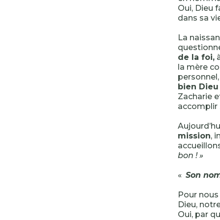
Oui, Dieu f
dans sa vie
La naissan
questionne
de la foi,
à
la mère c
personnel,
bien Dieu 
Zacharie e
accomplir 
Aujourd’hu
mission
, 
accueillon
bon ! »
«
Son nom
Pour nous 
Dieu, notre
Oui, par q