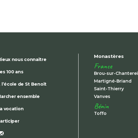
Monastères
ieux nous connaître
France
es 100 ans
Brou-sur-Chantere
Martigné-Briand
 l’école de St Benoît
Saint-Thierry
archer ensemble
Vanves
Bénin
a vocation
Toffo
articiper