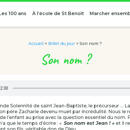
Les 100 ans
À l’école de St Benoît
Marcher ensemb
Accueil
>
Billet du jour
>
Son nom ?
Son nom ?
rande Solennité de saint Jean-Baptiste, le précurseur … L
on père Zacharie devenu muet par incrédulité. Nous le r
de l’enfant au prise avec la question essentiel du nom.
 n’a que le temps d’écrire : «
Son nom est Jean ! »
et il r
 son fils, véritable don de Dieu.