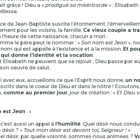
ait grâce ! Dieu a «
prodigué sa miséricorde
» : Elisabeth 
illesse.
ce de Jean-Baptiste suscite l’étonnement, l’émerveillem
ment pour les voisins, la famille.
Ce vieux couple a tr
 l’heure de cette naissance, chacun a mûri :
omme le père peut le nommer : «
Son nom est Jean
», n
 nom qui est appelle à l’existence et à la mission.
Et pou
qui donne l’identité et la vocation
.
t Elisabeth ne peuvent que se réjouir ; Dieu passe par e
son oeuvre de salut.
i avec eux, accueillons ce que l’Esprit nous donne,
un n
inscrits dans le coeur de Dieu et dans le nôtre ! Ecoutons,
s,
comme au premier jour
, jour de création :
« Et Dieu v
 est Jean
. »
c’est aussi un appel à
l’humilité
. Quel désir nous condui
 désir ? «
Tout mon désir est devant toi, Seigneur !
»
uel désir, par quelle volonté, sommes-nous animées ?
Vo