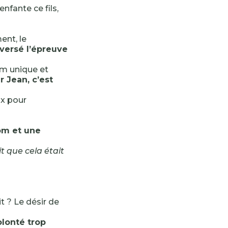
enfante ce fils,
ent, le
aversé l’épreuve
om unique et
r Jean, c’est
ux pour
om et une
it que cela était
t ? Le désir de
lonté trop