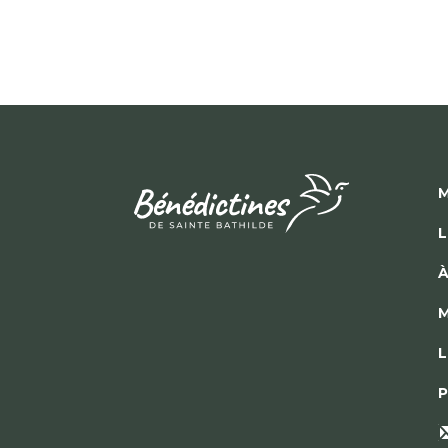
M
L
À
M
L
P