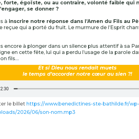
forte, égoïste, ou au contraire, volonté faible qui 
s’engager, se donner ?
s à
inscrire notre réponse dans l’Amen du Fils au Pè
e reçue qui a porté du fruit. Le murmure de l’Esprit chan
 encore à plonger dans un silence plus attentif à sa Par
igne en cette fête, lui qui a perdu l’usage de la parole da
on fils…
Et si Dieu nous rendait muets
le temps d’accorder notre cœur au sien ?!
r le billet
https://www.benedictines-ste-bathilde.fr/wp
ploads/2026/06/son-nom.mp3