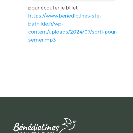
pour écouter le billet
https://www.benedictines-ste-
bathilde.fr/wp-
content/uploads/2024/07/sorti-pour-
semer.mp3