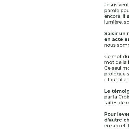
Jésus veut
parole pour
encore,
il
lumière, so
Saisir un 
en acte e
nous somme
Ce mot du j
mot de la 
Ce seul mot
prologue s
il faut all
Le témoign
par la Croi
faites de 
Pour lever
d’autre c
en secret.