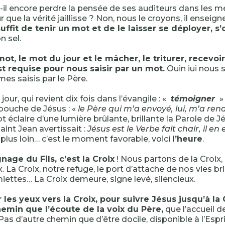
-il encore perdre la pensée de ses auditeurs dans les 
 que la vérité jaillisse ? Non, nous le croyons, il enseigne
 suffit de tenir un mot et de le laisser se déployer, s’
n sel.
mot, le mot du jour et le mâcher, le triturer, recevoi
st requise pour nous saisir par un mot.
Ouin iui nous s
s saisis par le Père.
our, qui revient dix fois dans l’évangile : «
témoigner
»
bouche de Jésus : «
le Père qui m’a envoyé, lui, m’a r
 éclaire d’une lumière brûlante, brillante la Parole de J
aint Jean avertissait :
Jésus est le Verbe fait chair, il en
er plus loin… c’est le moment favorable, voici
l’heure
.
age du Fils, c’est la Croix
! Nous partons de la Croix
x. La Croix, notre refuge, le port d’attache de nos vies b
miettes… La Croix demeure, signe levé, silencieux.
 les yeux vers la Croix, pour suivre Jésus jusqu’à la 
hemin que l’écoute de la voix du Père,
que l’accueil de
 Pas d’autre chemin que d’être docile, disponible à l’Esp