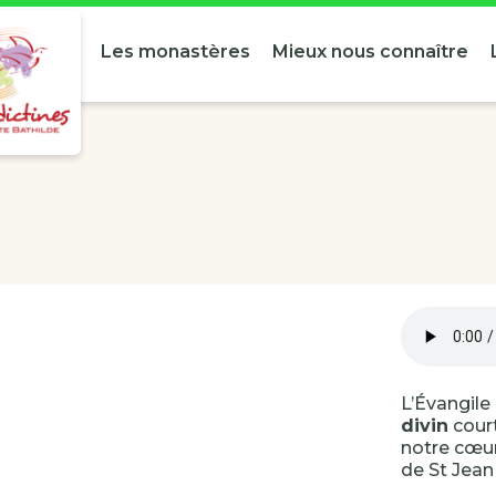
Les monastères
Mieux nous connaître
L’Évangile 
divin
court
notre cœur
de St Jean 