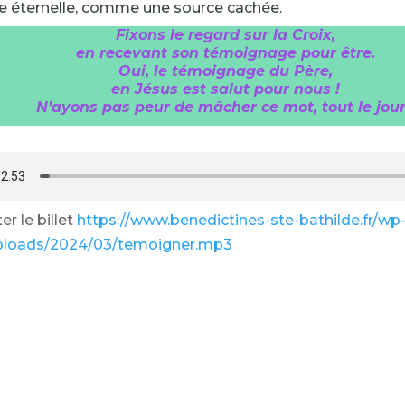
 vie éternelle, comme une source cachée.
Fixons le regard sur la Croix,
en recevant son témoignage pour être.
Oui, le témoignage du Père,
en Jésus est salut pour nous !
N’ayons pas peur de mâcher ce mot, tout le jour
r le billet
https://www.benedictines-ste-bathilde.fr/wp
ploads/2024/03/temoigner.mp3