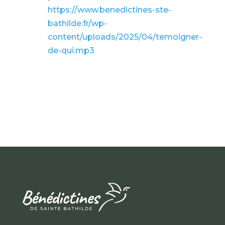
https://www.benedictines-ste-
bathilde.fr/wp-
content/uploads/2025/04/temoigner-
de-qui.mp3