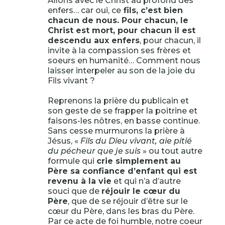
Allons avec le Christ au profond des
enfers… car oui, ce
fils, c’est bien
chacun de nous. Pour chacun, le
Christ est mort, pour chacun il est
descendu aux enfers
, pour chacun, il
invite à la compassion ses frères et
soeurs en humanité… Comment nous
laisser interpeler au son de la joie du
Fils vivant ?
Reprenons la prière du publicain et
son geste de se frapper la poitrine et
faisons-les nôtres, en basse continue.
Sans cesse murmurons la prière à
Jésus, «
Fils du Dieu vivant, aie pitié
du pécheur que je suis
» ou tout autre
formule qui
crie simplement au
Père sa confiance d’enfant qui est
revenu à la vie
et qui n’a d’autre
souci que de
réjouir le cœur du
Père
, que de se réjouir d’être sur le
cœur du Père, dans les bras du Père.
Par ce acte de foi humble, notre coeur