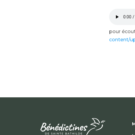
pour écoute
content/u
M