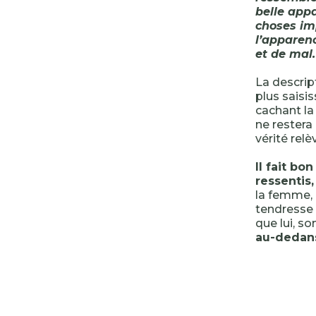
belle appa
choses imp
l’apparenc
et de mal.
La descrip
plus saisi
cachant la
ne restera 
vérité relè
Il fait bo
ressentis,
la femme, c
tendresse 
que lui, s
au-dedans