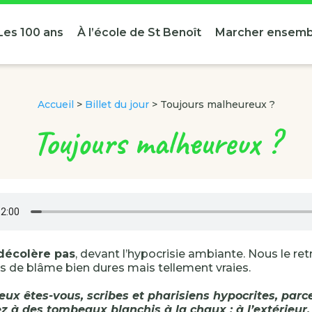
Les 100 ans
À l’école de St Benoît
Marcher ensemb
Accueil
>
Billet du jour
>
Toujours malheureux ?
Toujours malheureux ?
décolère pas
, devant l’hypocrisie ambiante. Nous le re
s de blâme bien dures mais tellement vraies.
eux êtes-vous, scribes et pharisiens hypocrites, parc
 à des tombeaux blanchis à la chaux : à l’extérieur, 