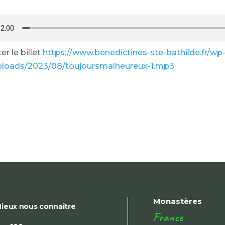
r le billet
https://www.benedictines-ste-bathilde.fr/wp
ploads/2023/08/toujoursmalheureux-1.mp3
Monastères
ieux nous connaître
France