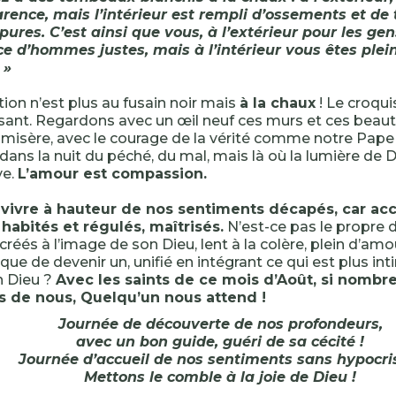
rence, mais l’intérieur est rempli d’ossements et de 
ures. C’est ainsi que vous, à l’extérieur pour les ge
e d’hommes justes, mais à l’intérieur vous êtes plei
 »
tion n’est plus au fusain noir mais
à la chaux
! Le croqui
ssant. Regardons avec un œil neuf ces murs et ces beaut
 misère, avec le courage de la vérité comme notre Pape 
dans la nuit du péché, du mal, mais là où la lumière de D
ve.
L’amour est compassion.
n vivre à hauteur de nos sentiments décapés, car accu
 habités et régulés, maîtrisés.
N’est-ce pas le propre 
réés à l’image de son Dieu, lent à la colère, plein d’amo
que de devenir un, unifié en intégrant ce qui est plus i
on Dieu ?
Avec les saints de ce mois d’Août, si nombr
 de nous, Quelqu’un nous attend !
Journée de découverte de nos profondeurs,
avec un bon guide, guéri de sa cécité !
Journée d’accueil de nos sentiments sans hypocris
Mettons le comble à la joie de Dieu !