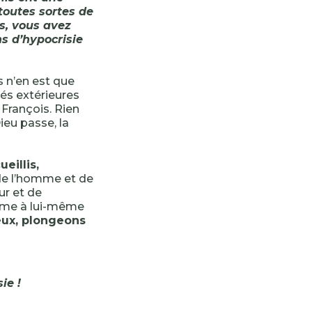
toutes sortes de
ns, vous avez
ns d’hypocrisie
s n’en est que
és extérieures
François. Rien
ieu passe, la
eillis,
de l’homme et de
ur et de
ntime à lui-même
eux, plongeons
ie !