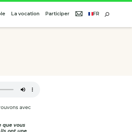
le
La vocation
Participer
FR
trouvons avec
e que vous
ils ont une