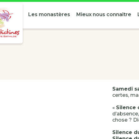
Les monastères
Mieux nous connaître
Samedi sa
certes, mai
«
Silence
d’absence, 
chose ? Di
Silence 
Silence 