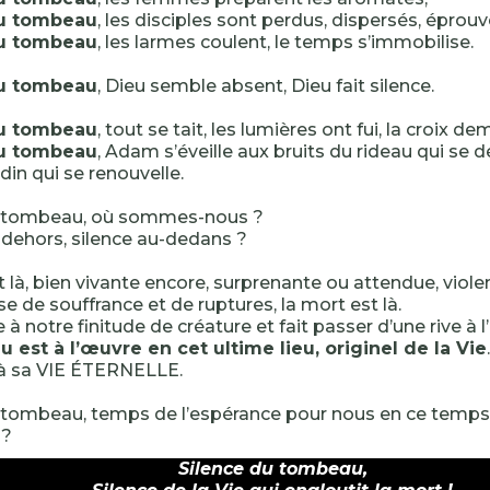
du tombeau
, les disciples sont perdus, dispersés, éprouv
du tombeau
, les larmes coulent, le temps s’immobilise.
du tombeau
, Dieu semble absent, Dieu fait silence.
du tombeau
, tout se tait, les lumières ont fui, la croix de
du tombeau
, Adam s’éveille aux bruits du rideau qui se d
din qui se renouvelle.
u tombeau, où sommes-nous ?
-dehors, silence au-dedans ?
t là, bien vivante encore, surprenante ou attendue, viole
e de souffrance et de ruptures, la mort est là.
ée à notre finitude de créature et fait passer d’une rive à l’
u est à l’œuvre en cet ultime lieu, originel de la Vie
 à sa VIE ÉTERNELLE.
 tombeau, temps de l’espérance pour nous en ce temps
 ?
Silence du tombeau,