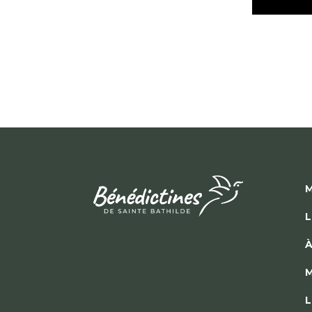
M
L
À
M
L