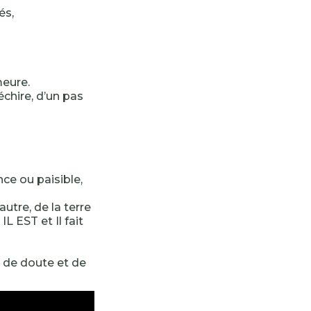
és,
meure.
échire, d’un pas
nce ou paisible,
autre, de la terre
. IL EST et Il fait
 de doute et de