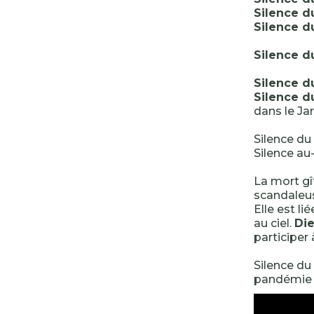
Silence 
Silence 
Silence 
Silence 
Silence 
dans le Jar
Silence d
Silence au
La mort gî
scandaleus
Elle est li
au ciel.
Die
participer
Silence du
pandémie