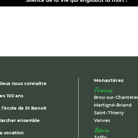
Silence de la Vie qui engloutit la mort !
Monastères
ieux nous connaître
France
es 100 ans
Brou-sur-Chantere
Martigné-Briand
 l’école de St Benoît
Saint-Thierry
archer ensemble
Vanves
Bénin
a vocation
Toffo