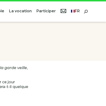
le
La vocation
Participer
FR
la garde veille
,
 ce jour
era-t-il quelque