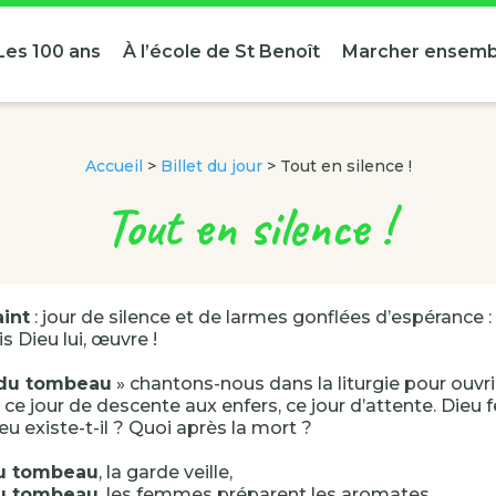
Les 100 ans
À l’école de St Benoît
Marcher ensemb
Accueil
>
Billet du jour
>
Tout en silence !
Tout en silence !
int
: jour de silence et de larmes gonflées d’espérance :
s Dieu lui, œuvre !
 du tombeau
» chantons-nous dans la liturgie pour ouvrir
ce jour de descente aux enfers, ce jour d’attente. Dieu f
eu existe-t-il ? Quoi après la mort ?
du tombeau
, la garde veille,
du tombeau
, les femmes préparent les aromates,