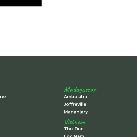
Madagascar
ine
Ambositra
Joffreville
Mananjary
Vietnam
Thu-Duc
Loc Nam