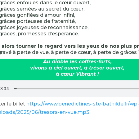
grâces enfouies dans le cœur ouvert,
grâces semées au secret du cœur,
grâces gonflées d’amour infini,
grâces porteuses de fraternité,
grâces joyeuses de reconnaissance,
grâces, promesses d’espérance.
lors tourner le regard vers les yeux de nos plus p
 gravé à perte de vue, à perte de cœur, à perte de grâces 
Au diable les coffres-forts,
vivons à ciel ouvert, à trésor ouvert,
à cœur Vibrant !
r le billet
https://www.benedictines-ste-bathilde.fr/wp
ploads/2025/06/tresors-en-vue.mp3