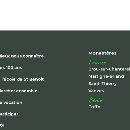
Monastères
ieux nous connaître
France
es 100 ans
Brou-sur-Chantere
Martigné-Briand
 l’école de St Benoît
Saint-Thierry
archer ensemble
Vanves
Bénin
a vocation
Toffo
articiper