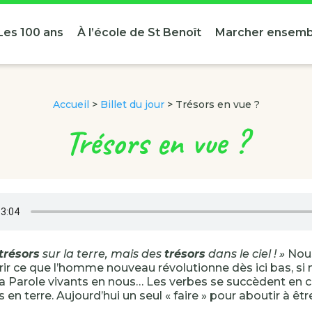
Les 100 ans
À l’école de St Benoît
Marcher ensemb
Accueil
>
Billet du jour
>
Trésors en vue ?
Trésors en vue ?
trésors
sur la terre, mais des
trésors
dans le ciel ! »
Nous
ir ce que l’homme nouveau révolutionne dès ici bas, si
t la Parole vivants en nous… Les verbes se succèdent 
s en terre. Aujourd’hui un seul « faire » pour aboutir à êt