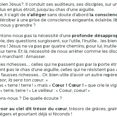
ien Jésus?. Il conduit ses auditeurs, ses disciples, sur u
us en plus étroit, jusqu’au chas d’une aiguille.
, il s’agit de
s’alléger
sans doute d’abord
la conscien
dérober à une prise de conscience exigeante, éclairée, li
ous y prendre ?
tons-nous pas la nécessité d’une
profonde désapprop
ie, des questions surgissent, sur l’utile, l’inutile… les bie
ens ! Jésus ne va pas par quatre chemins, pour lui, inuti
sur terre. Et là, nécessité de nous arrêter comme les dis
en marchant : Amasser.
s richesses…. celles qui ne passent pas par la porte étro
nt pas le chas d’une aiguille, celles qui ne résistent pas 
 fausses richesses… Or, bien utile d’avoir un autre repère
sor, là sera ton cœur. »
s « terre ! terre ! » mais «
Cœur ! Cœur !
» que crie le vig
terre, terre ! » Le veilleur : « Coeur, coeur! »
ns-nous ? De quelle écoute ?
ésor au ciel dit trésor du cœur
, trésors de grâces, gra
 légers et pourtant déjà si féconds !