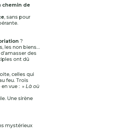
n
chemin de
ce
, sans pour
bérante.
riation
?
ns, les non biens…
le d’amasser des
ciples ont dû
ite, celles qui
au feu. Trois
 en vue : »
Là où
ile. Une sirène
ins mystérieux