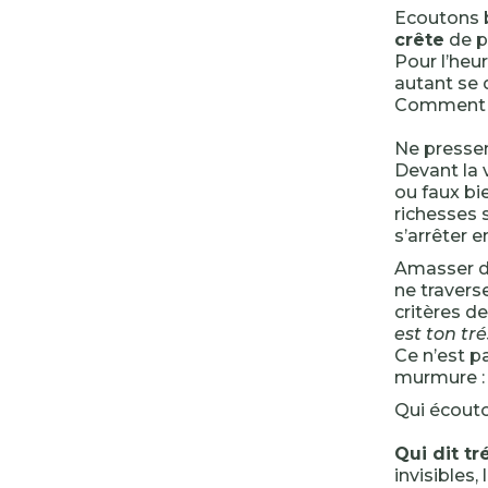
Ecoutons b
crête
de pl
Pour l’heure
autant se 
Comment n
Ne pressen
Devant la v
ou faux bi
richesses 
s’arrêter 
Amasser de
ne traverse
critères de
est ton tré
Ce n’est pa
murmure : « 
Qui écouto
Qui dit tr
invisibles,