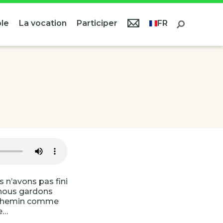
le
La vocation
Participer
FR
 n’avons pas fini
 nous gardons
en chemin comme
re…