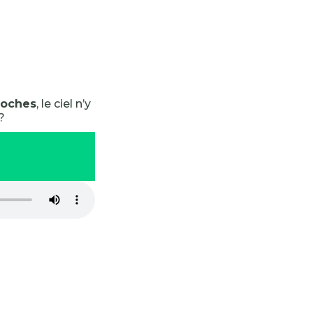
roches
, le ciel n’y
?
-