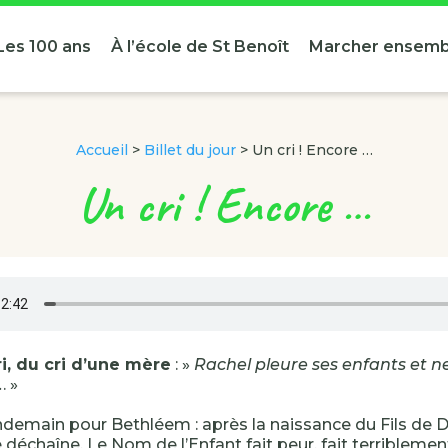
Les 100 ans
À l’école de St Benoît
Marcher ensemb
Accueil
>
Billet du jour
>
Un cri ! Encore …
Un cri ! Encore …
i, du cri d’une mère
: »
Rachel pleure ses enfants et n
.
. »
endemain pour Bethléem : après la naissance du Fils de Di
 déchaîne. Le Nom de l’Enfant fait peur, fait terriblemen