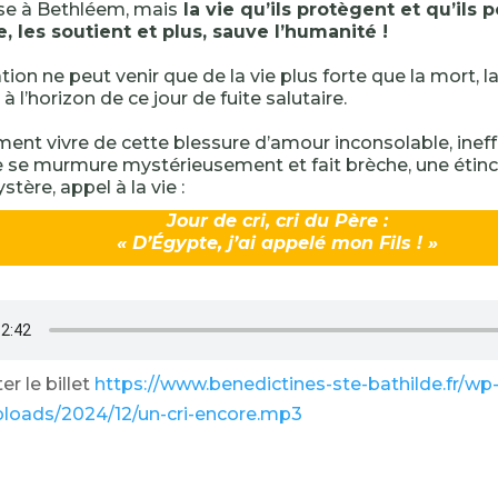
se à Bethléem, mais
la vie qu’ils protègent et qu’ils p
 les soutient et plus, sauve l’humanité !
ion ne peut venir que de la vie plus forte que la mort, l
à l’horizon de ce jour de fuite salutaire.
nt vivre de cette blessure d’amour inconsolable, inef
 se murmure mystérieusement et fait brèche, une étinc
ystère, appel à la vie :
Jour de cri, cri du Père :
« D’Égypte, j’ai appelé mon Fils ! »
r le billet
https://www.benedictines-ste-bathilde.fr/wp
ploads/2024/12/un-cri-encore.mp3