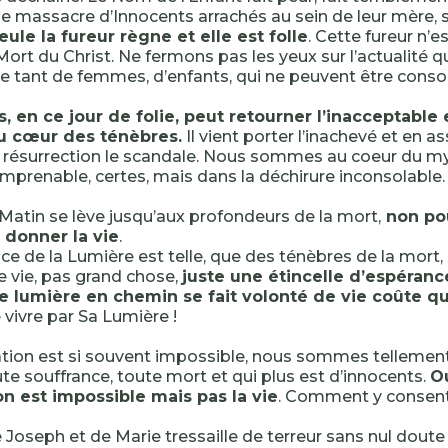
e massacre d’Innocents arrachés au sein de leur mère, s
eule la fureur règne et elle est folle
. Cette fureur n’es
ort du Christ. Ne fermons pas les yeux sur l’actualité qu
e tant de femmes, d’enfants, qui ne peuvent être conso
ls, en ce jour de folie, peut retourner l’inacceptable 
u cœur des ténèbres.
Il vient porter l’inachevé et en 
 résurrection le scandale. Nous sommes au coeur du my
 imprenable, certes, mais dans la déchirure inconsolable.
 Matin se lève jusqu’aux profondeurs de la mort,
non po
 donner la vie
.
e de la Lumière est telle, que des ténèbres de la mort, s
de vie, pas grand chose,
juste une étincelle d’espéranc
ie lumière en chemin se fait volonté de vie coûte q
 vivre par Sa Lumière !
tion est si souvent impossible, nous sommes tellemen
te souffrance, toute mort et qui plus est d’innocents.
Ou
on est impossible mais pas la vie
. Comment y consen
e Joseph et de Marie tressaille de terreur sans nul dout