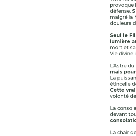
provoque l
défense.
S
malgré la M
douleurs d
Seul le Fi
lumière a
mort et sa
Vie divine
L’Astre du
mais pour
La puissanc
étincelle 
Cette vra
volonté de
La consola
devant tou
consolati
La chair d