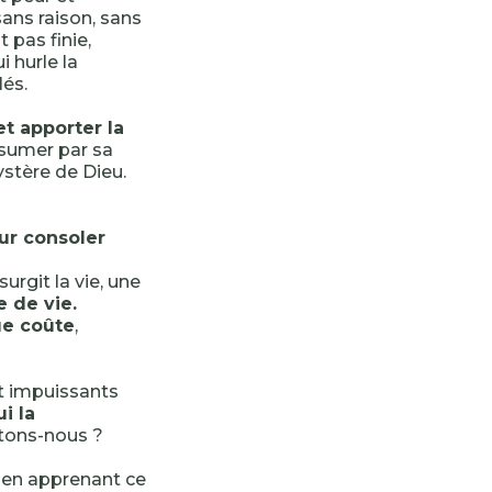
ans raison, sans
t pas finie,
i hurle la
lés.
et apporter la
assumer par sa
stère de Dieu.
ur consoler
urgit la vie, une
e de vie.
ue coûte
,
t impuissants
i la
tons-nous ?
e en apprenant ce