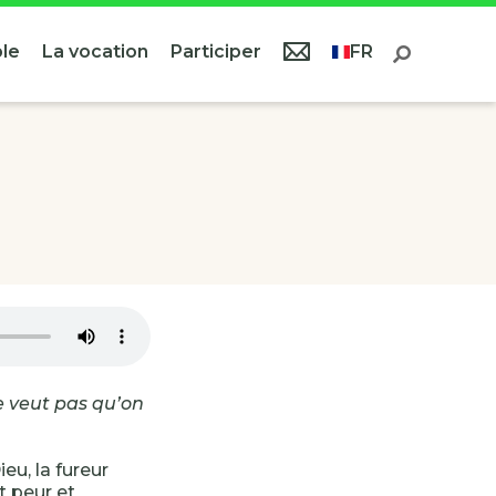
le
La vocation
Participer
FR
e veut pas qu’on
eu, la fureur
t peur et