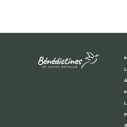
M
L
À
M
L
P