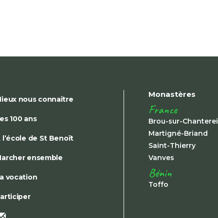
Monastères
ieux nous connaître
France
es 100 ans
Brou-sur-Chantere
Martigné-Briand
 l’école de St Benoît
Saint-Thierry
archer ensemble
Vanves
Bénin
a vocation
Toffo
articiper