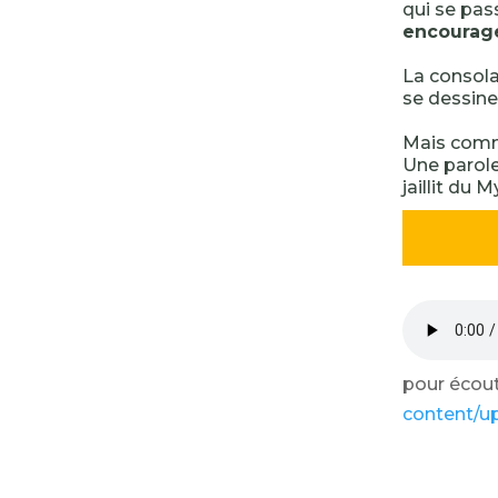
qui se pas
encourage,
La consolat
se dessine 
Mais comme
Une parole
jaillit du M
pour écoute
content/u