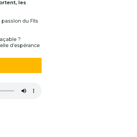
ortent, les
a passion du Fils
façable ?
elle d’espérance
-