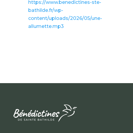
https://www.benedictines-ste-
bathilde.fr/wp-
content/uploads/2026/05/une-
allumette.mp3