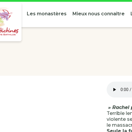
Les monastères
Mieux nous connaître
» Rachel p
Terrible l
violente s
le massacr
Seule la f