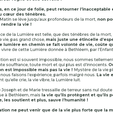
ls, en ce jour de folie, peut retourner l’inacceptable 
u cœur des ténèbres.
 Matin se lève jusqu’aux profondeurs de la mort,
non po
rendre la vie !
e de la Lumière est telle, que des ténèbres de la mort, s
de vie, pas grand chose,
mais juste une étincelle d’espé
ie lumière en chemin se fait volonté de vie, coûte 
 vivre de cette Lumière donnée à Bethléem, par l’Enfant,
tion est si souvent impossible, nous sommes tellemen
te souffrance, toute mort et qui plus est d’innocents.
Ou
on est impossible mais pas la vie !
Mystère de la vie p
nous faisons l’expérience, parfois malgré nous.
La vie e
ant qu’elle crie, la vie vibre, la Lumière luit.
e Joseph et de Marie tressaille de terreur sans nul dout
se à Bethléem, mais
la vie qu’ils protègent et qu’ils p
 les soutient et plus, sauve l’humanité !
ation ne peut venir que de la vie plus forte que la 