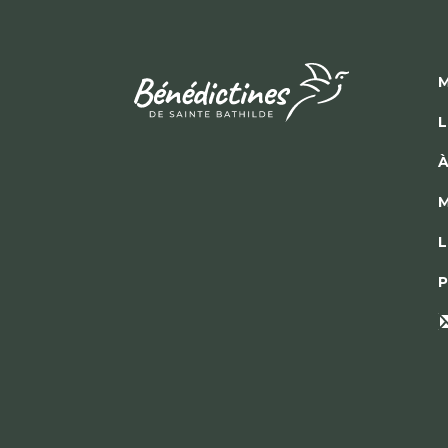
M
L
À
M
L
P