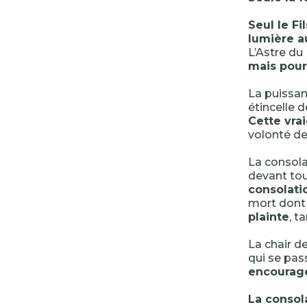
Seul le Fi
lumière a
L’Astre du
mais pour 
La puissanc
étincelle 
Cette vra
volonté de
La consola
devant tou
consolati
mort dont 
plainte
, t
La chair d
qui se pas
encourage,
La consol