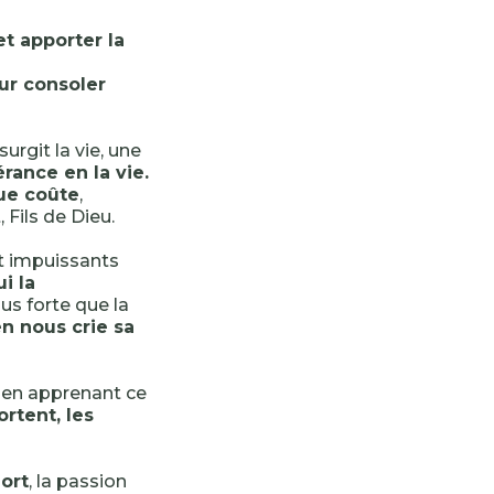
et apporter la
ur consoler
urgit la vie, une
rance en la vie.
que coûte
,
 Fils de Dieu.
t impuissants
i la
lus forte que la
n nous crie sa
e en apprenant ce
ortent, les
mort
, la passion