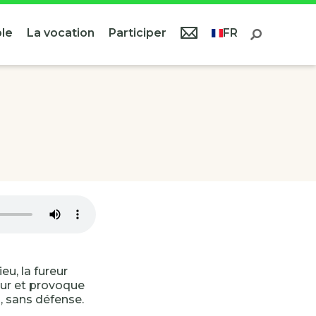
le
La vocation
Participer
FR
eu, la fureur
eur et provoque
, sans défense.