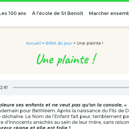
Les 100 ans
À l’école de St Benoît
Marcher ensemb
Accueil
>
Billet du jour
>
Une plainte !
Une plainte !
leure ses enfants et ne veut pas qu’on la console. »
endemain pour Bethléem. Après la naissance du Fils de Di
e déchaîne. Le Nom de l’Enfant fait peur, terriblement p
e d’Innocents arrachés au sein de leur mère, sans raison
ureur règne et elle est folie !