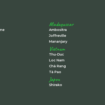
Madagascar
ine
Ambositra
Joffreville
Mananjary
Vietnam
Thu-Duc
Loc Nam
Chà Rang
Tà Pao
Japon
Shirako