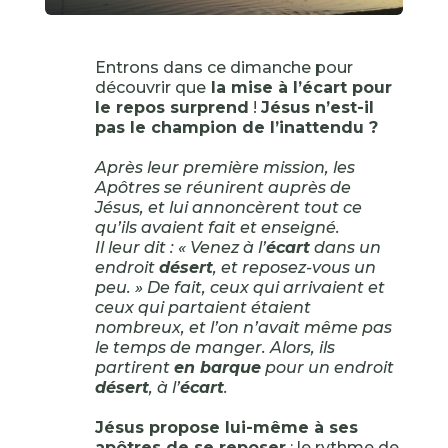
Entrons dans ce dimanche pour
découvrir que
la mise à l’écart pour
le repos surprend
!
Jésus n’est-il
pas le champion de l’inattendu ?
Après leur première mission, les
Apôtres se réunirent auprès de
Jésus, et lui annoncèrent tout ce
qu’ils avaient fait et enseigné.
Il leur dit : « Venez à l’
écart
dans un
endroit
désert
, et reposez-vous un
peu. » De fait, ceux qui arrivaient et
ceux qui partaient étaient
nombreux, et l’on n’avait même pas
le temps de manger. Alors, ils
partirent
en barque
pour un endroit
désert
, à l’
écart
.
Jésus propose lui-même à ses
apôtres de se reposer
: le rythme de