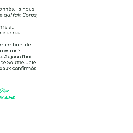
donnés. Ils nous
qui fait Corps,
mme au
 célébrée.
es membres de
ui-même
?
u
. Aujourd’hui
ce Souffle. Joie
veaux confirmés,
Dieu
u aime.