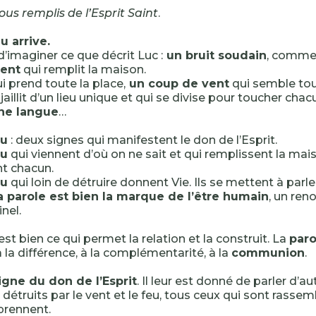
tous remplis de l’Esprit Saint
.
u arrive.
’imaginer ce que décrit Luc :
un bruit soudain
, comme
vent
qui remplit la maison.
i prend toute la place,
un coup de vent
qui semble tou
jaillit d’un lieu unique et qui se divise pour toucher cha
e langue
…
eu
: deux signes qui manifestent le don de l’Esprit.
eu
qui viennent d’où on ne sait et qui remplissent la mais
t chacun.
eu
qui loin de détruire donnent Vie. Ils se mettent à parle
a parole est bien la marque de l’être humain
, un ren
nel.
est bien ce qui permet la relation et la construit. La
paro
 la différence, à la complémentarité, à la
communion
.
igne du don de l’Esprit
. Il leur est donné de parler d’a
e détruits par le vent et le feu, tous ceux qui sont rasse
prennent.