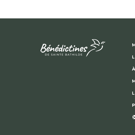
M
L
À
M
L
P