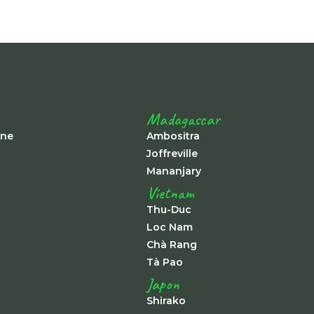
Madagascar
ine
Ambositra
Joffreville
Mananjary
Vietnam
Thu-Duc
Loc Nam
Chà Rang
Tà Pao
Japon
Shirako