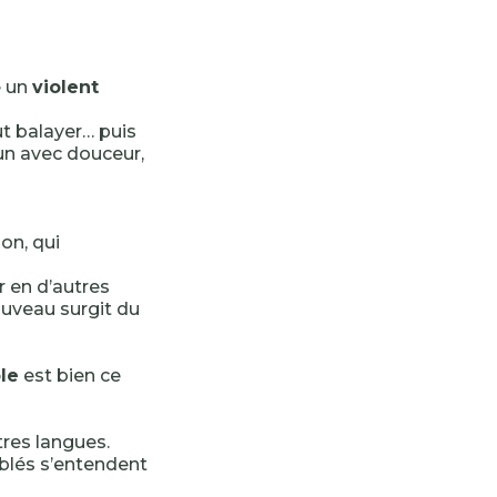
 un
violent
t balayer… puis
cun avec douceur,
on, qui
r en d’autres
ouveau surgit du
le
est bien ce
utres langues.
mblés s’entendent