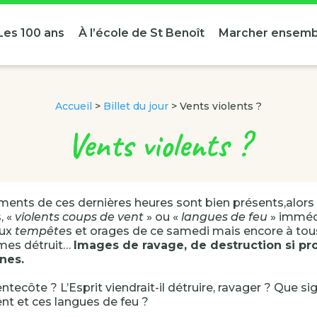
Les 100 ans
À l’école de St Benoît
Marcher ensemb
Accueil
>
Billet du jour
>
Vents violents ?
Vents violents ?
ents de ces dernières heures sont bien présents,alor
, «
violents coups de vent
» ou «
langues de feu
» imméd
aux
tempête
s et orages de ce samedi mais encore à tous 
rmes détruit…
Images de ravage, de destruction si pro
nes.
entecôte ? L’Esprit viendrait-il détruire, ravager ? Que sig
nt et ces langues de feu ?