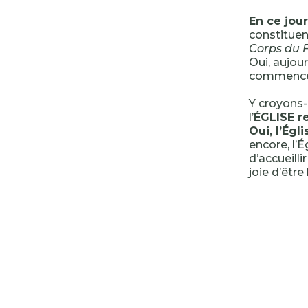
En ce jou
constituen
Corps du Fi
Oui, aujour
commenceme
Y croyons
l’
ÉGLISE r
Oui, l’Ég
encore, l’É
d’accueill
joie d’être