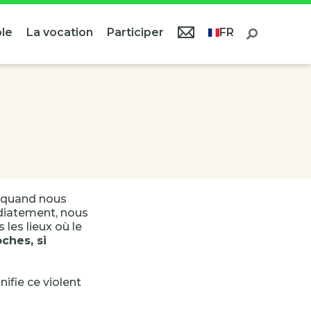
le
La vocation
Participer
FR
s quand nous
iatement, nous
les lieux où le
ches, si
nifie ce violent