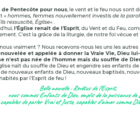
r de Pentecôte pour nous
, le vent et le feu nous sont 
t «
hommes, femmes nouvellement investis de la parole 
ls ressuscité, Église
« .
d’hui,
l’Église renaît de l’Esprit
, du Vent et du Feu, co
nt. C’est la grâce de la liturgie, de notre foi vécue et
-nous vraiment ? Nous recevons-nous les uns les autr
enouvelée et appelée à donner la Vraie Vie, Dieu l
lise n’est pas née de l’homme mais du souffle de Die
glise naît du souffle de Dieu et engendre ses enfants de 
ir de nouveaux enfants de Dieu, nouveaux baptisés, nou
 habités par l’Esprit de feu !
Belle nouvelle : Revêtus de l’Esprit,
nous sommes Enfants de Dieu, emplis de la puissance de 
capables de parler Vrai et Juste, capables d’aimer comme Die