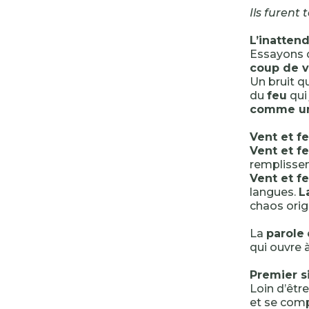
Ils furent 
L’inattend
Essayons d
coup de 
Un bruit qu
du
feu
qui 
comme un
Vent et f
Vent et f
remplissen
Vent et f
langues.
L
chaos origi
La
parole
qui ouvre à
Premier s
Loin d’êtr
et se com