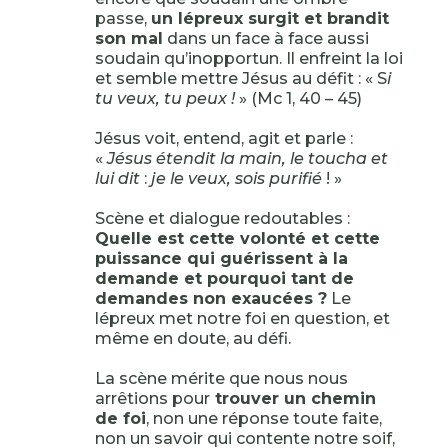
passe,
un lépreux surgit et brandit
son mal
dans un face à face aussi
soudain qu’inopportun. Il enfreint la loi
et semble mettre Jésus au défit : « S
i
tu veux, tu peux !
» (Mc 1, 40 – 45)
Jésus voit, entend, agit et parle :
«
Jésus étendit la main, le toucha et
lui dit
:
je le veux, sois purifié
! »
Scène et dialogue redoutables :
Quelle est cette volonté et cette
puissance qui guérissent à la
demande et pourquoi tant de
demandes non exaucées ?
Le
lépreux met notre foi en question, et
même en doute, au défi.
La scène mérite que nous nous
arrêtions pour
trouver un chemin
de foi
, non une réponse toute faite,
non un savoir qui contente notre soif,