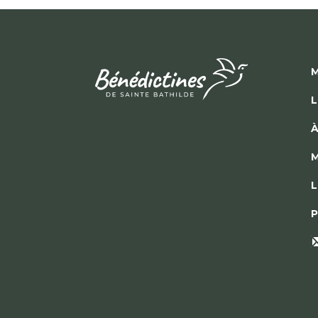
M
L
À
M
L
P