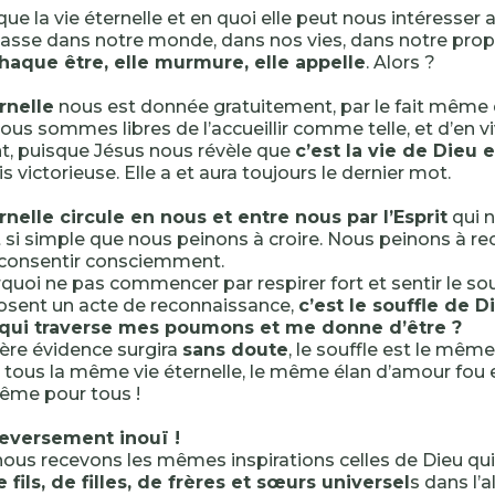
que la vie éternelle et en quoi elle peut nous intéresser 
passe dans notre monde, dans nos vies, dans notre pro
haque être, elle murmure, elle appelle
. Alors ?
rnelle
nous est donnée gratuitement, par le fait même
nous sommes libres de l’accueillir comme telle, et d’en v
t, puisque Jésus nous révèle que
c’est la vie de Dieu 
s victorieuse. Elle a et aura toujours le dernier mot.
rnelle circule en nous et entre nous par l’Esprit
qui n
t si simple que nous peinons à croire. Nous peinons à re
 consentir consciemment.
quoi ne pas commencer par respirer fort et sentir le souff
osent un acte de reconnaissance,
c’est le souffle de Di
 qui traverse mes poumons et me donne d’être ?
ère évidence surgira
sans doute
, le souffle est le même 
tous la même vie éternelle, le même élan d’amour fou e
ême pour tous !
eversement inouï !
 nous recevons les mêmes inspirations celles de Dieu q
e fils, de filles, de frères et sœurs universel
s dans l’a