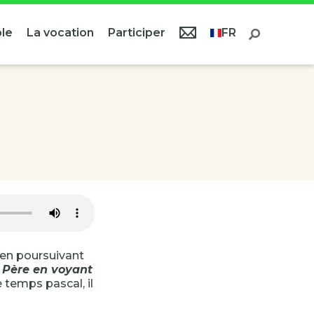
le
La vocation
Participer
FR
 en poursuivant
e Père en voyant
 temps pascal, il