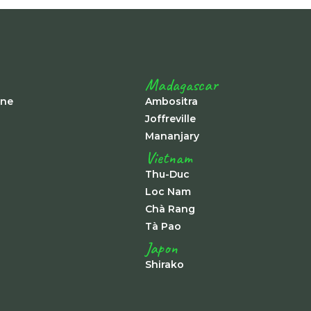
Madagascar
ine
Ambositra
Joffreville
Mananjary
Vietnam
Thu-Duc
Loc Nam
Chà Rang
Tà Pao
Japon
Shirako