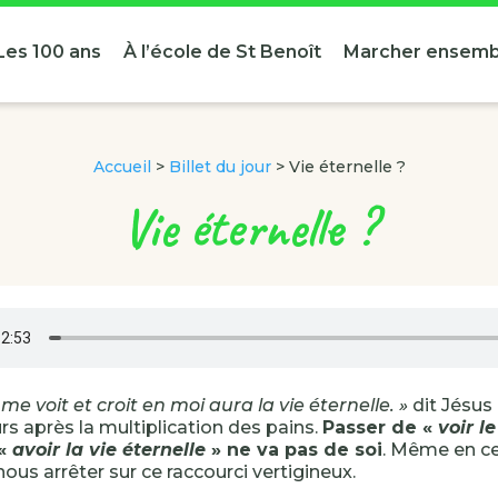
Les 100 ans
À l’école de St Benoît
Marcher ensemb
Accueil
>
Billet du jour
>
Vie éternelle ?
Vie éternelle ?
 me voit et croit en moi aura la vie éternelle. »
dit Jésus
rs après la multiplication des pains.
Passer de «
voir l
 «
avoir la vie éternelle
» ne va pas de soi
. Même en ce
ous arrêter sur ce raccourci vertigineux.