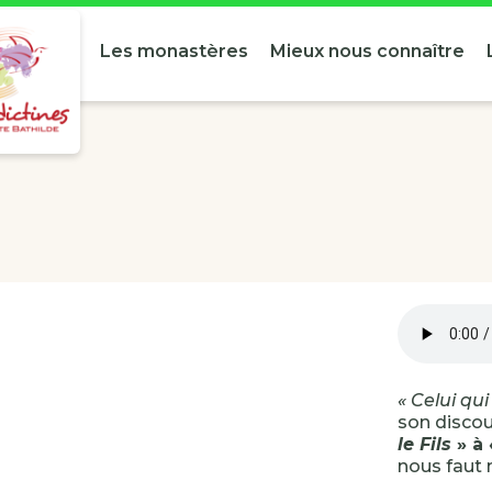
Les monastères
Mieux nous connaître
« Celui qui
son discou
le Fils
» à
nous faut n