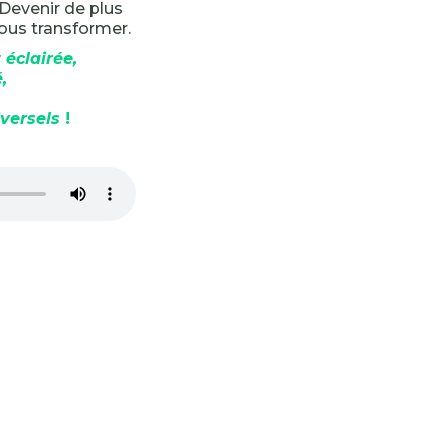
. Devenir de plus
 nous transformer.
 éclairée,
,
iversels
!
-