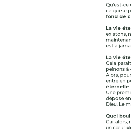
Qu’est-ce 
ce qui se 
fond de c
La vie éte
existons, 
maintenan
est à jamai
La vie éte
Cela paraî
peinons à
Alors, pour
entre en p
éternelle
Une premi
dépose en 
Dieu. Le m
Quel boul
Car alors,
un cœur
d