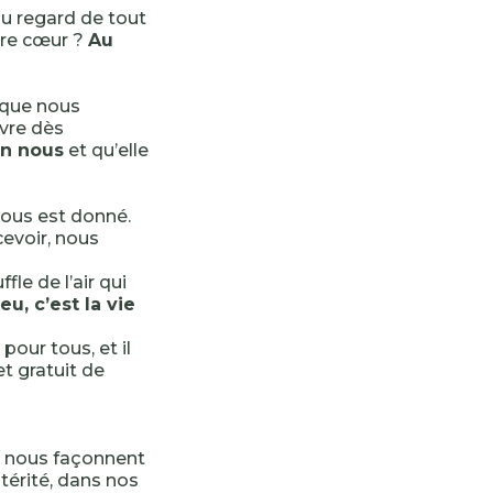
au regard de tout
pre cœur ?
Au
 que nous
ivre dès
en nous
et qu’elle
ous est donné.
cevoir, nous
le de l’air qui
eu, c’est la vie
pour tous, et il
t gratuit de
ui nous façonnent
ltérité, dans nos