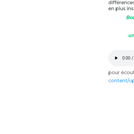
différences
en plus ins
Bo
un
pour écoute
content/u