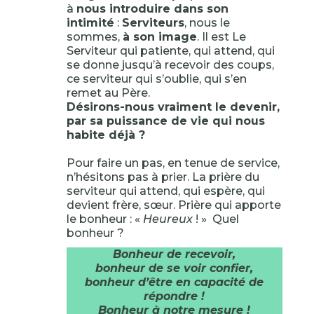
à
nous introduire dans son
intimité
:
Serviteurs
, nous le
sommes,
à son image
. Il est Le
Serviteur qui patiente, qui attend, qui
se donne jusqu’à recevoir des coups,
ce serviteur qui s’oublie, qui s’en
remet au Père.
Désirons-nous vraiment le devenir,
par sa puissance de vie qui nous
habite déjà ?
Pour faire un pas, en tenue de service,
n’hésitons pas à prier. La prière du
serviteur qui attend, qui espère, qui
devient frère, sœur. Prière qui apporte
le bonheur : «
Heureux
! » Quel
bonheur ?
Bonheur de recevoir,
bonheur de se voir confier,
bonheur d’être en capacité de
répondre !
Bonheur à notre mesure !