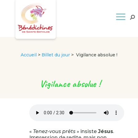
Accueil
>
Billet du jour
>
Vigilance absolue !
Vigilance absolue !
«
Tenez-vous prêts
» insiste
Jésus
.
Impression de redite, mais non,