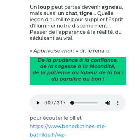
Un
loup
peut certes devenir
agneau
,
mais aussi un
chat
,
tigre
… Quelle
leçon d’humilité pour supplier l’Esprit
d’illuminer notre discernement…
Passer de l’apparence à la réalité, du
séduisant au vrai.
«
Apprivoise-moi !
» dit le renard.
De la prudence à la confiance,
de la sagesse à la fécondité,
de la patience au labeur de la foi :
du paraître au bon !
pour écouter le billet
https://www.benedictines-ste-
bathilde.fr/wp-