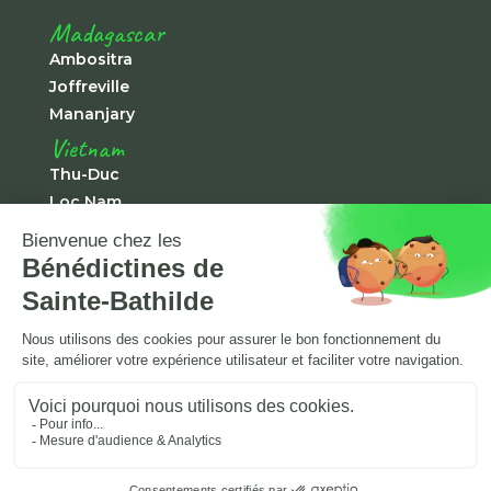
Madagascar
Ambositra
Joffreville
Mananjary
Vietnam
Thu-Duc
Loc Nam
Chà Rang
Tà Pao
Japon
Shirako
© 2021 – Bénédictines de Sainte Bathilde –