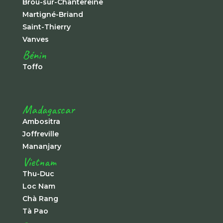
Brou-sur-Chantereine
Martigné-Briand
Saint-Thierry
Vanves
Bénin
Toffo
Madagascar
Ambositra
Joffreville
Mananjary
Vietnam
Thu-Duc
Loc Nam
Chà Rang
Tà Pao