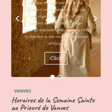
remove this text inline or in the
module Content settings. You can
also style every aspect of this
content in the module Design
settings and even apply custom CSS
to this text in the module Advanced
settings.
Clics
VANVES
Horaires de la Semaine Sainte
au Prieuré de Vanves