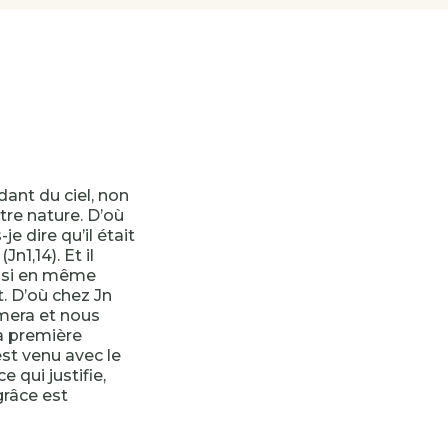
dant du ciel, non
tre nature. D’où
je dire qu’il était
n1,14). Et il
ir si en même
t. D’où chez Jn
imera et nous
sa première
est venu avec le
 qui justifie,
grâce est