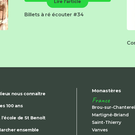
Lire l'article
Billets à ré écouter #34
Co
Monastères
ieux nous connaître
France
es 100 ans
Brou-sur-Chantere
Martigné-Briand
 l’école de St Benoît
Saint-Thierry
archer ensemble
Vanves