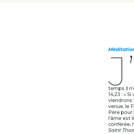
J
Méditatio
temps il n’
14,23 : « 
viendrons 
venue, le 
Père pour h
l’âme est 
conférée, 
Saint Tho