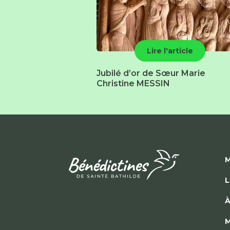
Lire l'article
Jubilé d’or de Sœur Marie
Christine MESSIN
M
L
À
M