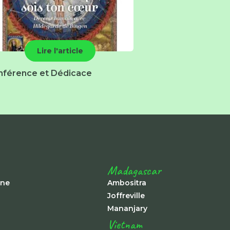
Lire l'article
nférence et Dédicace
Madagascar
ine
Ambositra
Joffreville
Mananjary
Vietnam