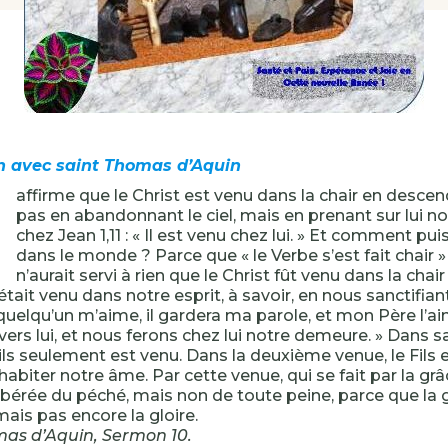
’
n avec saint Thomas d’Aquin
affirme que le Christ est venu dans la chair en descen
pas en abandonnant le ciel, mais en prenant sur lui no
chez Jean 1,11 : « Il est venu chez lui. » Et comment puis-
dans le monde ? Parce que « le Verbe s’est fait chair » (J
n’aurait servi à rien que le Christ fût venu dans la cha
était venu dans notre esprit, à savoir, en nous sanctifian
Si quelqu’un m’aime, il gardera ma parole, et mon Père l’a
vers lui, et nous ferons chez lui notre demeure. » Dans 
Fils seulement est venu. Dans la deuxième venue, le Fils 
abiter notre âme. Par cette venue, qui se fait par la grâce
libérée du péché, mais non de toute peine, parce que la 
mais pas encore la gloire.
mas d’Aquin, Sermon 10.