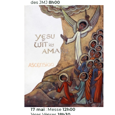
des JMJ
8h00
17 mai
: Messe
12h00
1ères Vêpres
18h30