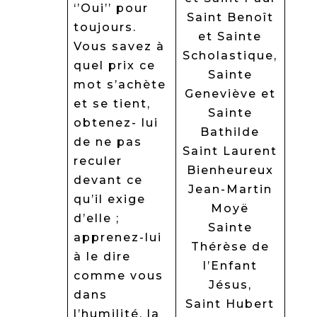
‘’Oui’’ pour
Saint Benoît
toujours.
et Sainte
Vous savez à
Scholastique,
quel prix ce
Sainte
mot s’achète
Geneviève et
et se tient,
Sainte
obtenez- lui
Bathilde
de ne pas
Saint Laurent
reculer
Bienheureux
devant ce
Jean-Martin
qu’il exige
Moyë
d’elle ;
Sainte
apprenez-lui
Thérèse de
à le dire
l’Enfant
comme vous
Jésus,
dans
Saint Hubert
l’humilité, la