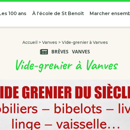
Les 100 ans
À l’école de St Benoît
Marcher ensemb
Accueil
>
Vanves
>
Vide-grenier à Vanves
BRÈVES
VANVES
Vide-grenier à Vanves