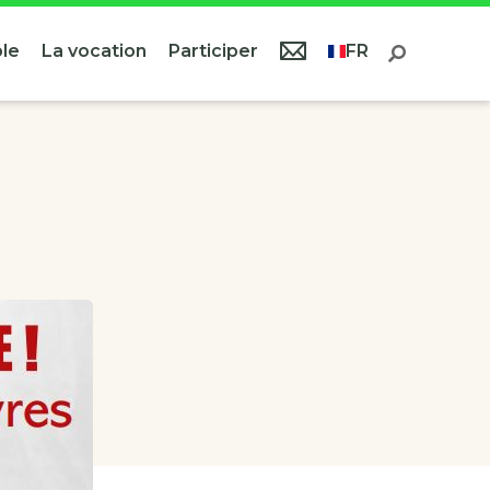
le
La vocation
Participer
FR