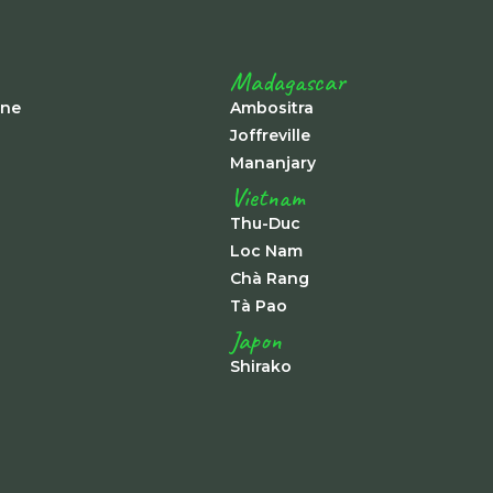
Madagascar
ine
Ambositra
Joffreville
Mananjary
Vietnam
Thu-Duc
Loc Nam
Chà Rang
Tà Pao
Japon
Shirako