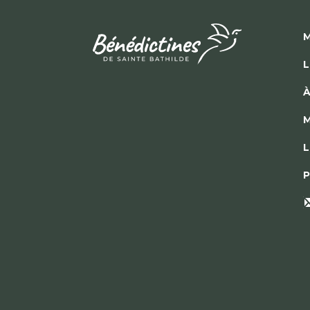
M
L
À
M
L
P