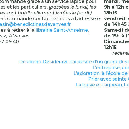
 commande grâce à un service rapide pour
mardi, me
es et les particuliers.
(passées le lundi, les
9h à 12h e
sont habituellement livrées le jeudi.)
18h15
er commande contactez-nous à l’adresse e-
vendredi 
sin@benedictinesdevanves.fr
de 14h45 
 à retirer à la
librairie Saint-Anselme
,
Samedi de
’Issy à Vanves
de 15h à 1
 62 09 40
Dimanche 
12h15
recensi
Desiderio Desideravi : j’ai désiré d’un grand dés
L’entreprise, un
L’adoration, à l’école d
Prier avec sainte
La louve et l’agneau, 