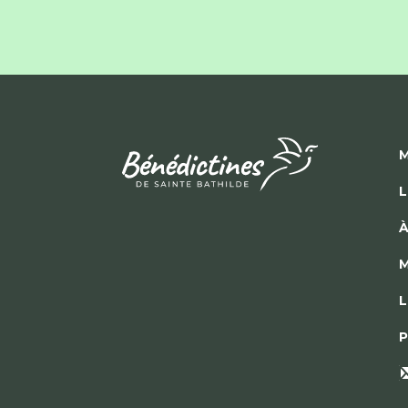
M
L
À
M
L
P