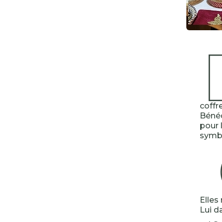
coffr
Bénéd
pour 
symb
Elles
Lui d