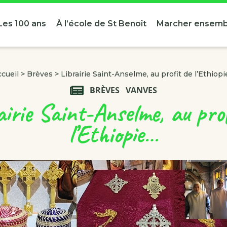
Les 100 ans
À l’école de St Benoît
Marcher ensemb
cueil
>
Brèves
>
Librairie Saint-Anselme, au profit de l’Ethiop
BRÈVES
VANVES
airie Saint-Anselme, au prof
l’Ethiopie…