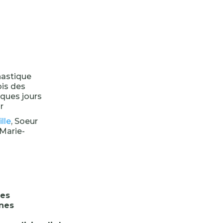
nastique
ois des
lques jours
r
ille
, Soeur
 Marie-
des
nes