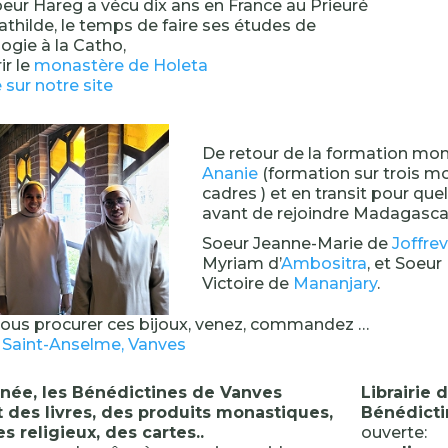
ur Hareg a vécu dix ans en France au Prieuré
athilde, le temps de faire ses études de
ologie à la Catho,
ir le
monastère de Holeta
 sur notre site
De retour de la formation mo
Ananie
(formation sur trois m
cadres ) et en transit pour que
avant de rejoindre Madagasca
Soeur Jeanne-Marie de
Joffrev
Myriam d’
Ambositra
, et Soeur
Victoire de
Mananjary
.
vous procurer ces bijoux, venez, commandez …
e Saint-Anselme, Vanves
nnée, les Bénédictines de Vanves
Librairie 
 des livres, des produits monastiques,
Bénédicti
es religieux, des cartes..
ouverte: