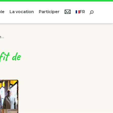
le
La vocation
Participer
FR
ie…
it de