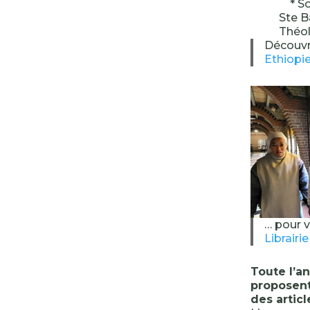
* Soe
Ste B
Thé
Découvr
Ethiopie
… pour 
Librairi
Toute l’a
proposent
des articl