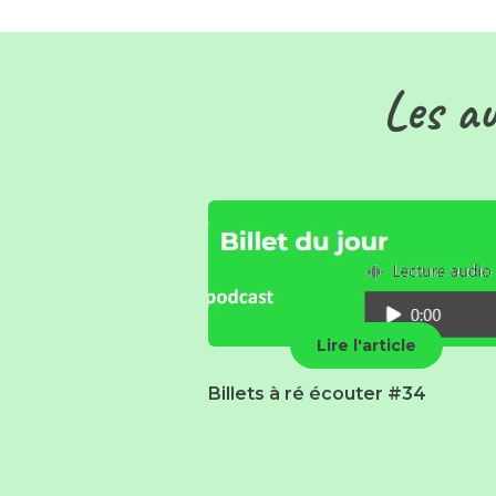
Les au
Lire l'article
Billets à ré écouter #34