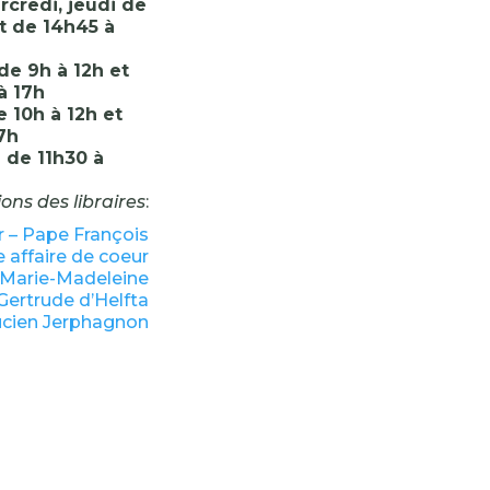
rcredi, jeudi de
t de 14h45 à
de 9h à 12h et
à 17h
 10h à 12h et
7h
de 11h30 à
ons des libraires
:
ir – Pape François
e affaire de coeur
e Marie-Madeleine
 Gertrude d’Helfta
Lucien Jerphagnon