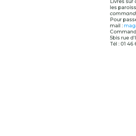
Livres sur
les paroiss
commandes 
Pour pass
mail :
maga
Commandes
5bis rue d
Tél : 01 46