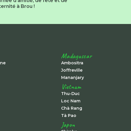
rnée d’amitié, de fête et de
ternité à Brou !
Madagascar
ine
Ambositra
Joffreville
Mananjary
Vietnam
Thu-Duc
Loc Nam
Chà Rang
Tà Pao
Japon