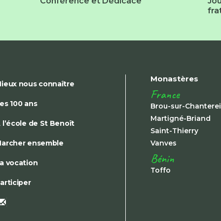
Conférence et Dédicace
Jou
fra
Monastères
ieux nous connaître
France
es 100 ans
Brou-sur-Chantere
Martigné-Briand
 l’école de St Benoît
Saint-Thierry
archer ensemble
Vanves
Bénin
a vocation
Toffo
articiper