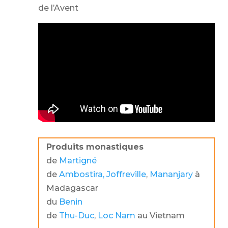
de l’Avent
Produits monastiques
de
Martigné
de
Ambostira,
Joffreville
,
Mananjary
à
Madagascar
du
Benin
de
Thu-Duc
,
Loc Nam
au Vietnam