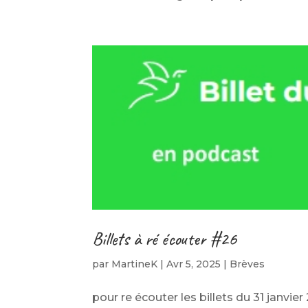
Billets à ré écouter #26
par
MartineK
|
Avr 5, 2025
|
Brèves
pour re écouter les billets du 31 janvie