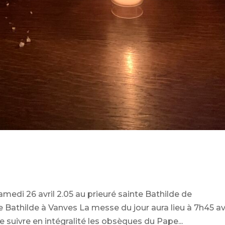
amedi 26 avril 2.05 au prieuré sainte Bathilde de
e Bathilde à Vanves La messe du jour aura lieu à 7h45 a
 suivre en intégralité les obsèques du Pape...