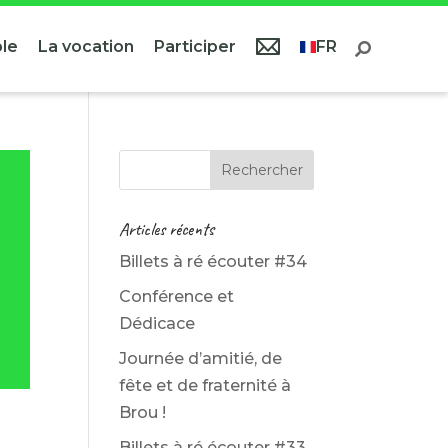
le
La vocation
Participer
FR
Articles récents
Billets à ré écouter #34
Conférence et
Dédicace
Journée d’amitié, de
fête et de fraternité à
Brou !
Billets à ré écouter #33