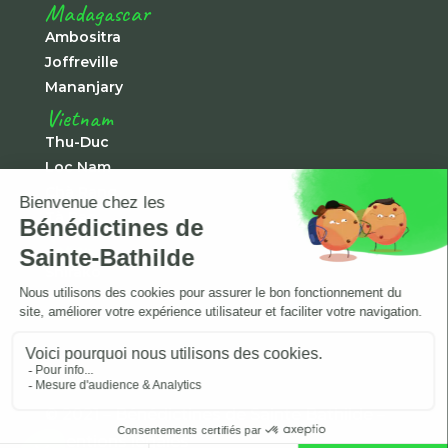
Madagascar
Ambositra
Joffreville
Mananjary
Vietnam
Thu-Duc
Loc Nam
Chà Rang
Tà Pao
Japon
Shirako
© 2021 – Bénédictines de Sainte Bathilde –
mentions légales