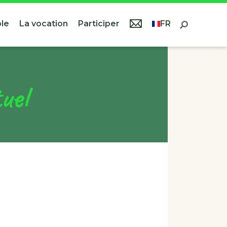
le
La vocation
Participer
FR
uel