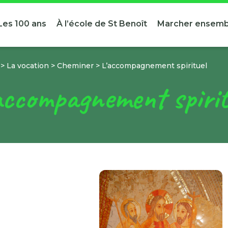
Les 100 ans
À l’école de St Benoît
Marcher ensemb
>
La vocation
>
Cheminer
>
L’accompagnement spirituel
accompagnement spirit