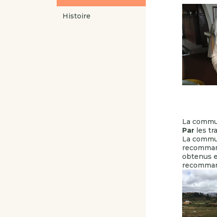
Histoire
La commun
Par
les tr
La commun
recommand
obtenus e
recomman