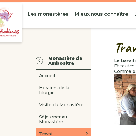
Les monastères
Mieux nous connaître
Trav
Monastère de
Le travai
Ambositra
Et toutes
Comme part
Accueil
Horaires de la
liturgie
Visite du Monastère
Séjourner au
Monastère
Travail