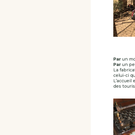
Par
un mod
Par
un pet
La fabric
celui-ci 
L’accueil 
des touris