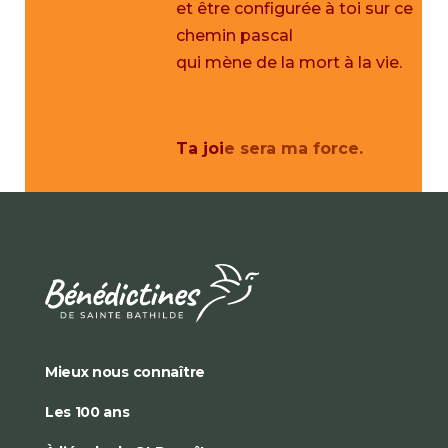
et être configurée à toi sur ce
chemin pascal
qui mène de la mort à la vie.
Ta joi
e se
ra ma force.
Mieux nous connaître
Les 100 ans