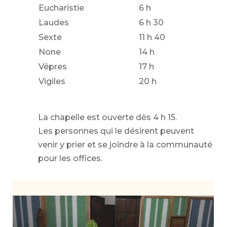
Eucharistie
6 h
Laudes
6 h 30
Sexte
11 h 40
None
14 h
Vêpres
17 h
Vigiles
20 h
La chapelle est ouverte dès 4 h 15.
Les personnes qui le désirent peuvent
venir y prier et se joindre à la communauté
pour les offices.