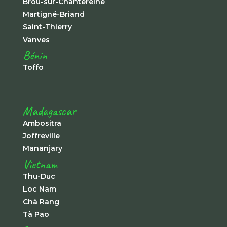
Brou-sur-Chantereine
Martigné-Briand
Saint-Thierry
Vanves
Bénin
Toffo
Madagascar
Ambositra
Joffreville
Mananjary
Vietnam
Thu-Duc
Loc Nam
Chà Rang
Tà Pao